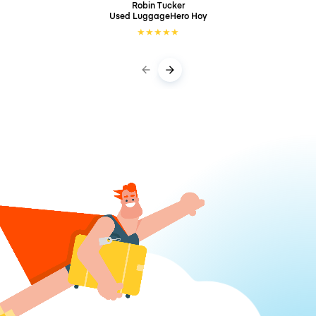
Robin Tucker
Used LuggageHero
Hoy
★
★
★
★
★