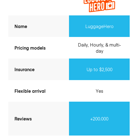
Name
LuggageHero
Daily, Hourly, & multi-
Pricing models
day
Insurance
Up to $2,500
Flexible arrival
Yes
Reviews
+200.000