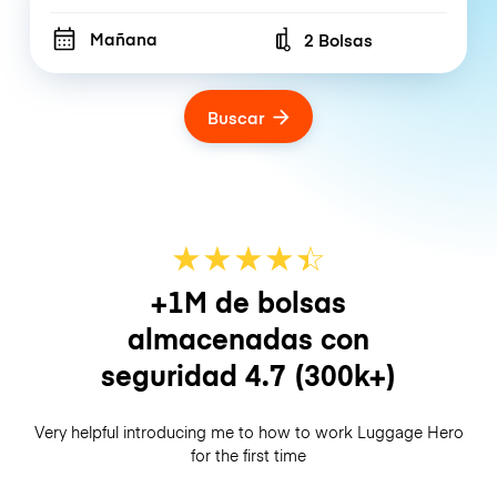
Mañana
2 Bolsas
Number of bags
Buscar
★
★
★
★
☆
★
+1M de bolsas
almacenadas con
seguridad
4.7
(300k+)
Very helpful introducing me to how to work Luggage Hero
for the first time