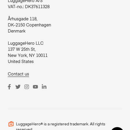
LuggageHero A/S
VAT-no.: DK37611328
Århusgade 118,
DK-2150 Copenhagen
Denmark
LuggageHero LLC
137 W 25th St,
New York, NY 10011
United States
Contact us
LuggageHero® is a registered trademark. All rights
reserved.