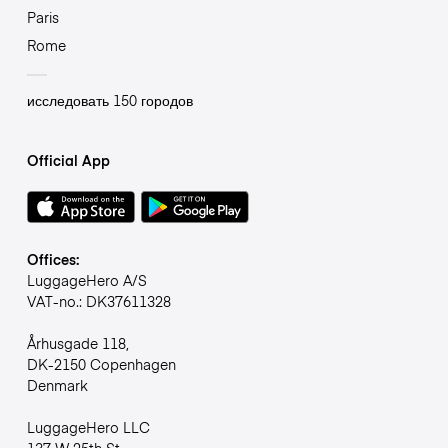
Paris
Rome
исследовать 150 городов
Official App
Offices:
LuggageHero A/S
VAT-no.: DK37611328
Århusgade 118,
DK-2150 Copenhagen
Denmark
LuggageHero LLC
137 W 25th St,