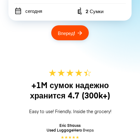
сегодня
2 Сумки
Number of bags
Вперед!
★
★
★
★
☆
★
+1M сумок надежно
хранится
4.7
(300k+)
Easy to use! Friendly. Inside the grocery!
Eric Strauss
Used LuggageHero
Вчера
★
★
★
★
★