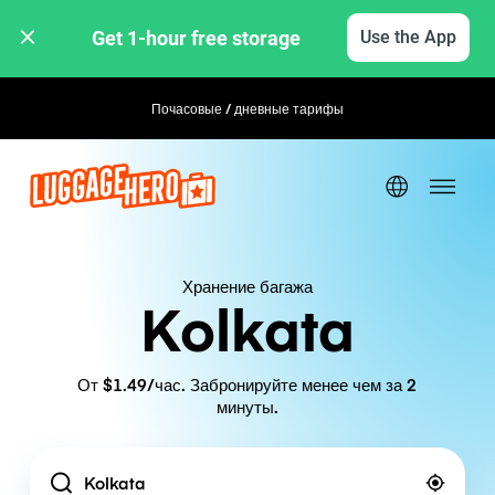
Get 1-hour free storage 
Use the App
Почасовые / дневные тарифы
Гибкое бронирование
Хранение багажа
Kolkata
От $1.49/час. Забронируйте менее чем за 2
минуты.
Location