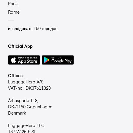
Paris
Rome
исследовать 150 городов
Official App
Offices:
LuggageHero A/S
VAT-no.: DK37611328
Århusgade 118,
DK-2150 Copenhagen
Denmark
LuggageHero LLC
137 W 25th St,