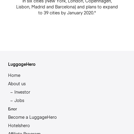
in six cities (New York, London, Copenhagen,
Lisbon, Madrid and Barcelona) and plans to expand
to 39 cities by January 2020."
LuggageHero
Home
About us
Investor
Jobs
Блог
Become a LuggageHero
Hotelshero
Affiliate Program