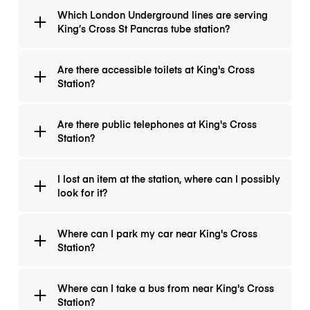
The opening hours are: Monday – Friday: 05:00 –
Which London Underground lines are serving
01:36, Saturday: 05:00 – 01:11, Sunday: 05:30 – 01:36.
King’s Cross St Pancras tube station?
The lines serving King's Cross St. Pancras tube
Are there accessible toilets at King's Cross
station are Circle, Hammersmith & City, Metropolitan,
Station?
Northern (Bank branch), Piccadilly, and Victoria
Station.
There are women, men, accessible and baby care
Are there public telephones at King's Cross
toilets which can be found by the entrance to
Station?
platforms 9-11 and Mezzanine (behind the escalators
and lift).
There are three public telephones, they are located
I lost an item at the station, where can I possibly
opposite Starbucks.
look for it?
Items handed in at the station are kept in the left
Where can I park my car near King's Cross
luggage Kings Cross office.
Station?
The nearest car park is at St Pancras which is
Where can I take a bus from near King's Cross
opposite King’s Cross
Station?