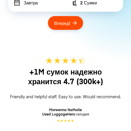
Завтра
2 Сумки
Number of bags
Вперед!
★
★
★
★
☆
★
+1M сумок надежно
хранится
4.7
(300k+)
Friendly and helpful staff. Easy to use. Would recommend.
Morwenna Nathalie
Used LuggageHero
сегодня
★
★
★
★
★