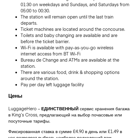
01:30 on weekdays and Sundays, and Saturdays from
05:00 to 00:30.
The station will remain open until the last train
departs.
Ticket machines are located around the concourse.
Toilets and baby changing are available and are
before the ticket barrier.
Wi-Fi is available with pay-as-you-go wireless
internet access from BT Wi-Fi
Bureau de Change and ATMs are available at the
station.
There are various food, drink & shopping options
around the station.
Pay per day left luggage facility
Цены
LuggageHero –
ЕДИНСТВЕННЫЙ
сервис хранения багажа
в King’s Cross, предлагающий на выбор почасовые или
посуточные тарифы.
Фиксированная ставка в сумме £4.90 в день или £1.49 в
час позволяет выбрать наиболее подходящий вам