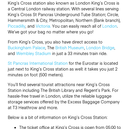
King’s Cross station also known as London King’s Cross is
a Central London railway station. With several lines serving
King’s Cross St Pancras Underground Tube Station; Circle,
Hammersmith & City, Metropolitan, Northern (Bank branch),
Piccadilly
, and
Victoria.
You can easily reach all of
London
.
We’ve got your bag no matter where you go!
From King’s Cross, you also have direct access to
Buckingham Palace
, The
British Museum
,
London Bridge
,
and
Wembley Stadium
in just a 33 minutes train ride.
St Pancras International Station
for the Eurostar is located
just next to King’s Cross station as well: it takes you just 2
minutes on foot (500 meters).
You’ll find several tourist attractions near King’s Cross
Station including The British Library and Regent’s Park. For
hassle-free travel in London, utilize the reliable luggage
storage services offered by the Excess Baggage Company
at T3 Heathrow and more.
Below is a bit of information on King’s Cross Station:
The ticket office at King’s Cross is open from 05:00 to