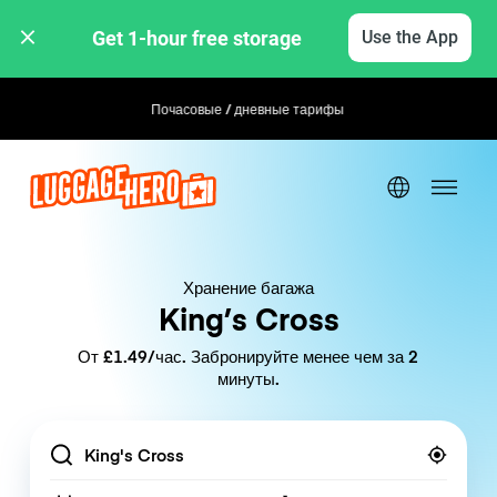
Get 1-hour free storage 
Use the App
Почасовые / дневные тарифы
Гибкое бронирование
Хранение багажа
King’s Cross
От £1.49/час. Забронируйте менее чем за 2
минуты.
Location