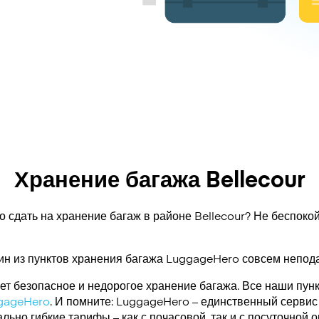
Хранение багажа Bellecour
о сдать на хранение багаж в районе Bellecour? Не беспокой
ин из пунктов хранения багажа
LuggageHero
совсем непода
т безопасное и недорогое хранение багажа. Все наши пун
gageHero
. И помните: LuggageHero – единственный сервис
ьно гибкие тарифы – как с почасовой, так и с посуточной 