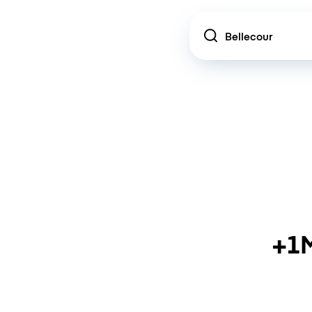
Location
+1