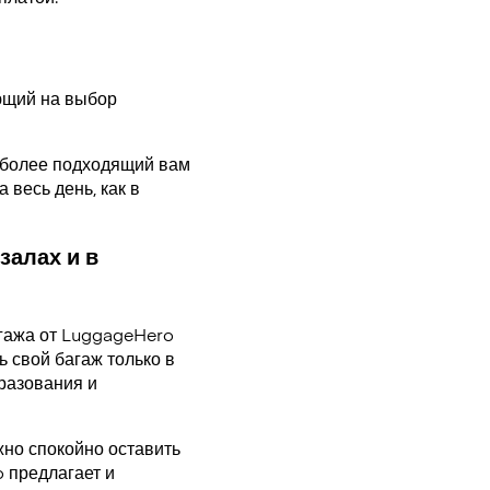
ающий на выбор
аиболее подходящий вам
 весь день, как в
залах и в
гажа от LuggageHero
 свой багаж только в
разования и
жно спокойно оставить
o предлагает и