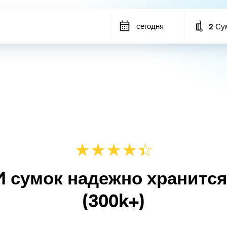
сегодня
2 Су
Number
★
★
★
★
☆
★
M сумок надежно хранитс
(300k+)