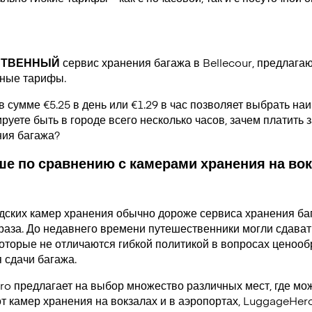
СТВЕННЫЙ
сервис хранения багажа в Bellecour, предлаг
чные тарифы.
в сумме €5.25 в день или €1.29 в час позволяет выбрать н
руете быть в городе всего несколько часов, зачем платить за
ния багажа?
е по сравнению с камерами хранения на вок
дских камер хранения обычно дороже сервиса хранения ба
раза. До недавнего времени путешественники могли сдавать
которые не отличаются гибкой политикой в вопросах ценооб
 сдачи багажа.
ro предлагает на выбор множество различных мест, где мо
от камер хранения на вокзалах и в аэропортах, LuggageHer