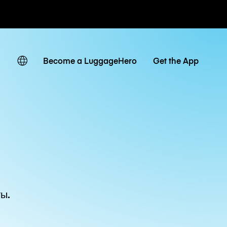
невные тарифы
Become a LuggageHero
Get the App
ы.