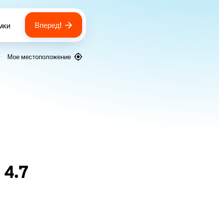
Вперед!
мки
 of bags
Мое местоположение
я
4.7