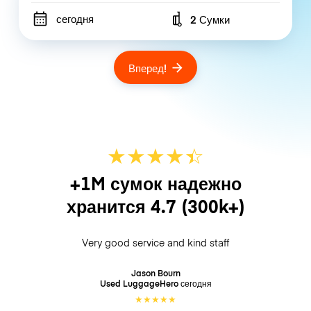
сегодня
2 Сумки
Number of bags
Вперед!
★
★
★
★
☆
★
+1M сумок надежно
хранится
4.7
(300k+)
Very good service and kind staff
Jason Bourn
Used LuggageHero
сегодня
★
★
★
★
★