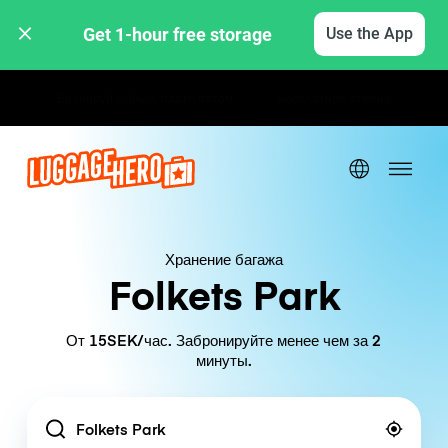
Get 1-hour free storage 
Use the App
Почасовые / дневные тарифы
Хранение багажа
Folkets Park
От 15SEK/час. Забронируйте менее чем за 2
минуты.
Location