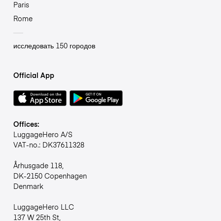
Paris
Rome
исследовать 150 городов
Official App
Offices:
LuggageHero A/S
VAT-no.: DK37611328
Århusgade 118,
DK-2150 Copenhagen
Denmark
LuggageHero LLC
137 W 25th St,