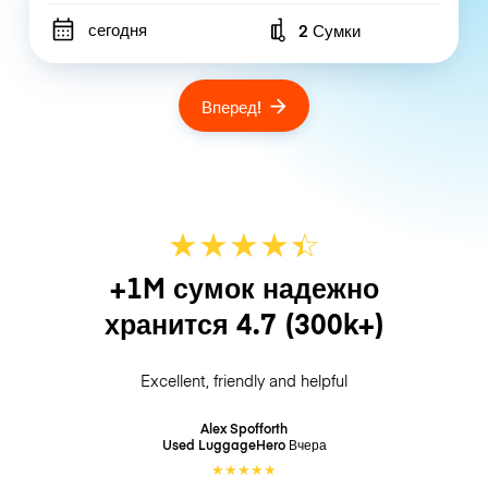
сегодня
2 Сумки
Number of bags
Вперед!
★
★
★
★
☆
★
+1M сумок надежно
хранится
4.7
(300k+)
Excellent, friendly and helpful
Alex Spofforth
Used LuggageHero
Вчера
★
★
★
★
★