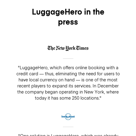
easily add it when making your booking and it will
cover your bags for up to $3,000/€2500 while being
LuggageHero in the
stored. On the other hand, if you decide not to add
press
insurance, there is always a guarantee of $500. Make
sure you do not pay cash in a drop-off/pick-up shop,
because insurance will not cover any bookings that
are not paid directly through LuggageHero
"LuggageHero, which offers online booking with a
credit card — thus, eliminating the need for users to
have local currency on hand — is one of the most
recent players to expand its services. In December
the company began operating in New York, where
today it has some 250 locations."
"One solution is LuggageHero, which was already