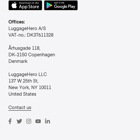
Offices:
LuggageHero A/S
VAT-no.: DK37611328
Århusgade 118,
DK-2150 Copenhagen
Denmark
LuggageHero LLC
137 W 25th St,
New York, NY 10011
United States
Contact us