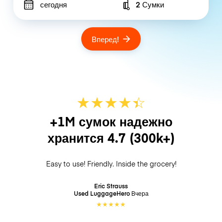
сегодня
2 Сумки
Number of bags
Вперед!
★
★
★
★
☆
★
+1M сумок надежно
хранится
4.7
(300k+)
Easy to use! Friendly. Inside the grocery!
Eric Strauss
Used LuggageHero
Вчера
★
★
★
★
★