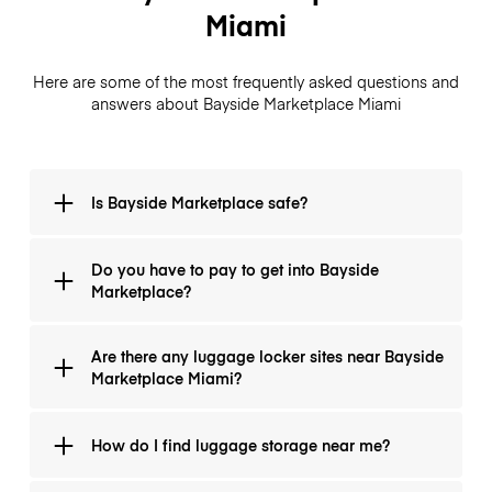
Miami
Here are some of the most frequently asked questions and
answers about Bayside Marketplace Miami
Is Bayside Marketplace safe?
It is secure, and you can park, go around it, and then
Do you have to pay to get into Bayside
depart without ever leaving the premises. There are
Marketplace?
always police around, and there is nearly never an
issue.
No, you don´t have to pay. Entry is free.
Are there any luggage locker sites near Bayside
Marketplace Miami?
Yes, the Bayside Marketplace neighborhood has
How do I find luggage storage near me?
storage lockers and several other luggage drop-off
locations. LuggageHero provides a number of