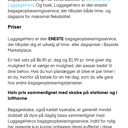
LuggageHero
. Og husk, LuggageHero er den eneste
bagageopbevaringsservice, der tilbyder både time- og
dagspris for maksimal fleksibilitet.
Priser
LuggageHero er den
ENESTE
bagageopbevaringsservice,
der tilbyder dig et udvalg af time- eller dagspriser i Bayside
Marketplace.
En fast sats på $6.90 pr. dag og $1.99 pr. time giver dig
mulighed for at vælge en mulighed, der passer bedst til
dine behov. Hvis du kun planlægger at blive et par timer i
en by, hvorfor så betale for en hel dag, som du ville gøre
hos andre bagageopbevaringstjenester.
Halv pris sammenlignet med skabe på stationer og i
lufthavne
Bagageskabe, også kaldet byskabe, er generelt mindst
dobbelt så dyre på daglig basis sammenlignet med
LuggageHeros bagageopbevaringsservice. Indtil for nylig
har rejsende kun kunne opbevare deres kufferter i disse