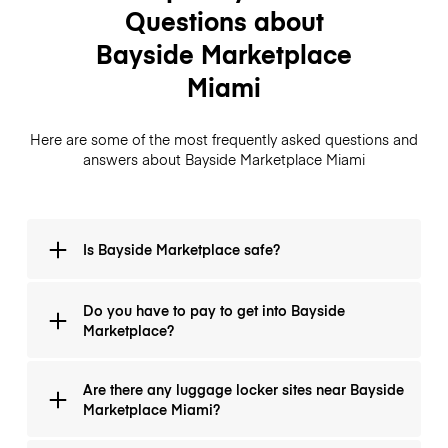
Questions about
Bayside Marketplace
Miami
Here are some of the most frequently asked questions and
answers about Bayside Marketplace Miami
Is Bayside Marketplace safe?
It is secure, and you can park, go around it, and then
Do you have to pay to get into Bayside
depart without ever leaving the premises. There are
Marketplace?
always police around, and there is nearly never an
issue.
No, you don´t have to pay. Entry is free.
Are there any luggage locker sites near Bayside
Marketplace Miami?