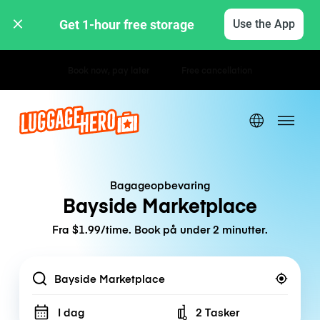
Get 1-hour free storage 
Use the App
Hourly / Daily Rates
Bagageopbevaring
Bayside Marketplace
Fra $1.99/time. Book på under 2 minutter.
Location
I dag
2 Tasker
Number of bags