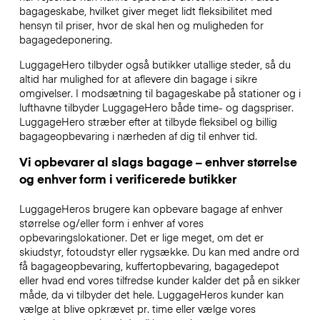
bagageskabe, hvilket giver meget lidt fleksibilitet med
hensyn til priser, hvor de skal hen og muligheden for
bagagedeponering.
LuggageHero tilbyder også butikker utallige steder, så du
altid har mulighed for at aflevere din bagage i sikre
omgivelser. I modsætning til bagageskabe på stationer og i
lufthavne tilbyder LuggageHero både time- og dagspriser.
LuggageHero stræber efter at tilbyde fleksibel og billig
bagageopbevaring i nærheden af dig til enhver tid.
Vi opbevarer al slags bagage – enhver størrelse
og enhver form i verificerede butikker
LuggageHeros brugere kan opbevare bagage af enhver
størrelse og/eller form i enhver af vores
opbevaringslokationer. Det er lige meget, om det er
skiudstyr, fotoudstyr eller rygsække. Du kan med andre ord
få bagageopbevaring, kuffertopbevaring, bagagedepot
eller hvad end vores tilfredse kunder kalder det på en sikker
måde, da vi tilbyder det hele. LuggageHeros kunder kan
vælge at blive opkrævet pr. time eller vælge vores