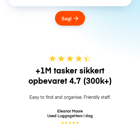
Søg!
★
★
★
★
☆
★
+1M tasker sikkert
opbevaret
4.7
(300k+)
Easy to find and organise. Friendly staff.
Eleanor Moore
Used LuggageHero
I dag
★
★
★
★
★