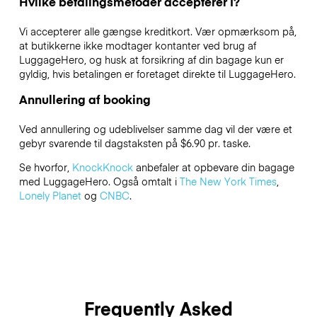
Hvilke betalingsmetoder accepterer I?
Vi accepterer alle gængse kreditkort. Vær opmærksom på,
at butikkerne ikke modtager kontanter ved brug af
LuggageHero, og husk at forsikring af din bagage kun er
gyldig, hvis betalingen er foretaget direkte til LuggageHero.
Annullering af booking
Ved annullering og udeblivelser samme dag vil der være et
gebyr svarende til dagstaksten på $6.90 pr. taske.
Se hvorfor,
KnockKnock
anbefaler at opbevare din bagage
med LuggageHero. Også omtalt i
The New York Times
,
Lonely Planet
og
CNBC
.
Frequently Asked