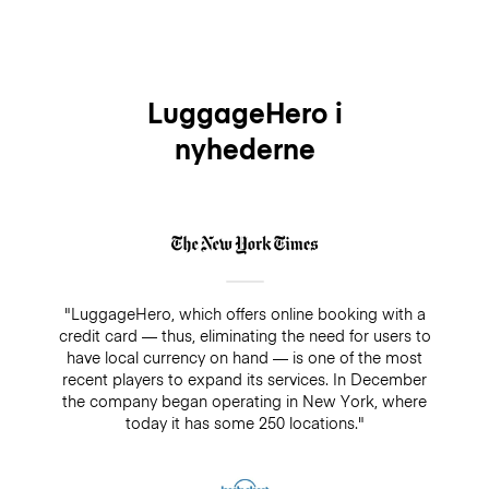
we are proud to be covering each piece of luggage
free of charge every time you use our luggage
service. The premium insurance is optional, you can
easily add it when making your booking and it will
cover your bags for up to $3,000/€2500 while being
LuggageHero i
stored. On the other hand, if you decide not to add
nyhederne
insurance, there is always a guarantee of $500. Make
sure you do not pay cash in a drop-off/pick-up shop,
because insurance will not cover any bookings that
are not paid directly through LuggageHero
"LuggageHero, which offers online booking with a
credit card — thus, eliminating the need for users to
have local currency on hand — is one of the most
recent players to expand its services. In December
the company began operating in New York, where
today it has some 250 locations."