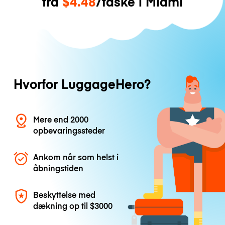
fra
$4.48
/taske i Miami
Hvorfor LuggageHero?
Mere end 2000
opbevaringssteder
Ankom når som helst i
åbningstiden
Beskyttelse med
dækning op til
$3000