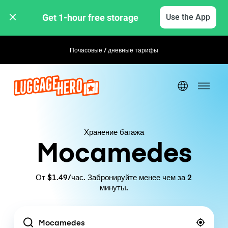
Get 1-hour free storage 
Use the App
Почасовые / дневные тарифы
Гибкое бронирование
Хранение багажа
Mocamedes
От $1.49/час. Забронируйте менее чем за 2
минуты.
Location