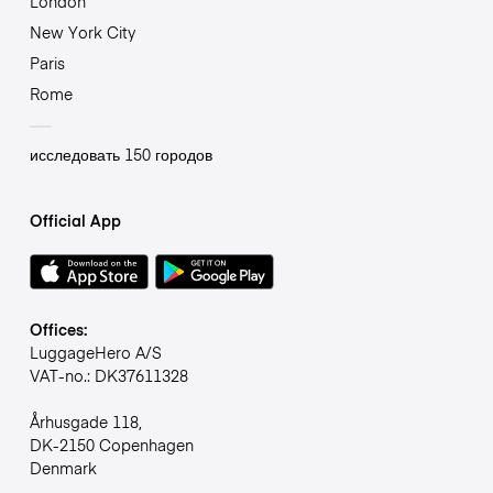
London
New York City
Paris
Rome
исследовать 150 городов
Official App
Offices:
LuggageHero A/S
VAT-no.: DK37611328
Århusgade 118,
DK-2150 Copenhagen
Denmark