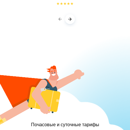
★
★
★
★
★
Почасовые и суточные тарифы