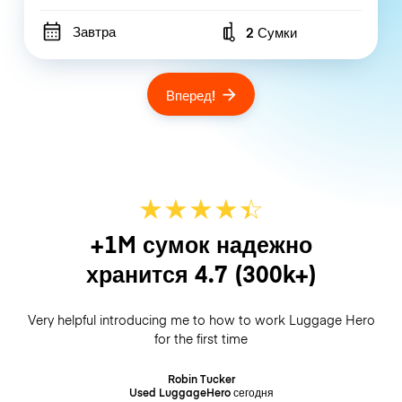
Завтра
2 Сумки
Number of bags
Вперед!
★
★
★
★
☆
★
+1M сумок надежно
хранится
4.7
(300k+)
Very helpful introducing me to how to work Luggage Hero
for the first time
Robin Tucker
Used LuggageHero
сегодня