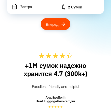
Завтра
2 Сумки
Number of bags
Вперед!
★
★
★
★
☆
★
+1M сумок надежно
хранится
4.7
(300k+)
Excellent, friendly and helpful
Alex Spofforth
Used LuggageHero
сегодня
★
★
★
★
★