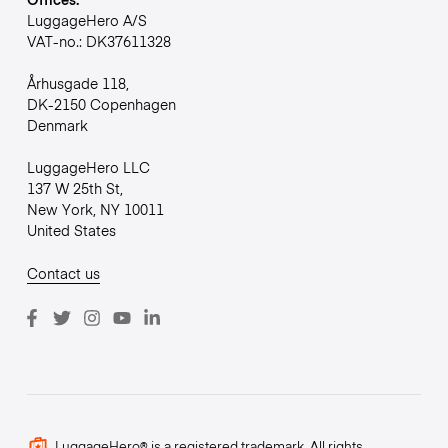
LuggageHero A/S
VAT-no.: DK37611328
Århusgade 118,
DK-2150 Copenhagen
Denmark
LuggageHero LLC
137 W 25th St,
New York, NY 10011
United States
Contact us
LuggageHero® is a registered trademark. All rights