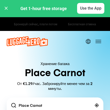
Get 1-hour free storage 
Use the App
Почасовые / дневные тарифы
Хранение багажа
Place Carnot
От €1.29/час. Забронируйте менее чем за 2
минуты.
Location