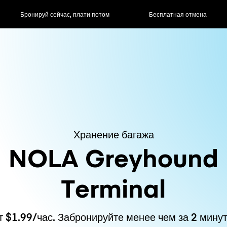
ас, плати потом
Бесплатная отмена
Почасовые / д
Хранение багажа
NOLA Greyhound
Terminal
т $1.99/час. Забронируйте менее чем за 2 минут