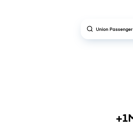
Location
+1