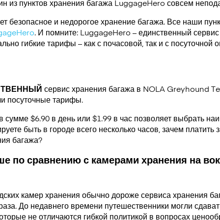
ин из пунктов хранения багажа
LuggageHero
совсем непода
т безопасное и недорогое хранение багажа. Все наши пун
gageHero
. И помните: LuggageHero – единственный сервис
ьно гибкие тарифы – как с почасовой, так и с посуточной 
СТВЕННЫЙ
сервис хранения багажа в NOLA Greyhound Te
ли посуточные тарифы.
в сумме $6.90 в день или $1.99 в час позволяет выбрать н
руете быть в городе всего несколько часов, зачем платить за
ния багажа?
е по сравнению с камерами хранения на вок
дских камер хранения обычно дороже сервиса хранения ба
раза. До недавнего времени путешественники могли сдавать
которые не отличаются гибкой политикой в вопросах ценооб