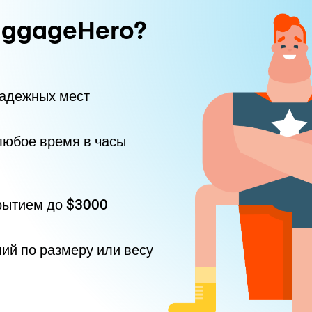
uggageHero?
надежных мест
любое время в часы
рытием до
$3000
ний по размеру или весу