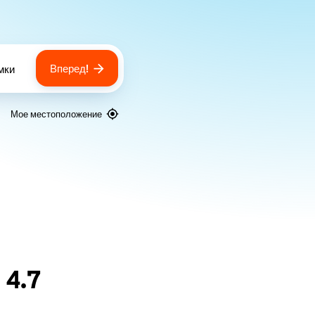
Вперед!
мки
 of bags
Мое местоположение
я
4.7