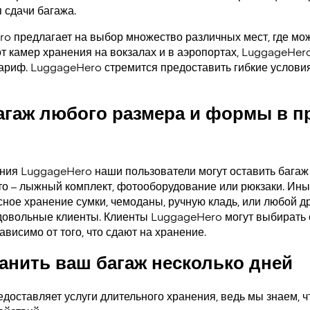
 сдачи багажа.
ro предлагает на выбор множество различных мест, где мо
от камер хранения на вокзалах и в аэропортах, LuggageHer
тариф. LuggageHero стремится предоставить гибкие услови
агаж любого размера и формы в 
ения LuggageHero наши пользователи могут оставить багаж
то – лыжный комплект, фотооборудование или рюкзаки. Ины
ное хранение сумки, чемоданы, ручную кладь, или любой др
довольные клиенты. Клиенты LuggageHero могут выбирать 
ависимо от того, что сдают на хранение.
нить ваш багаж несколько дней
доставляет услуги длительного хранения, ведь мы знаем, ч