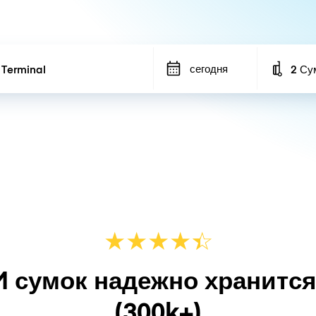
сегодня
2 Су
Number
★
★
★
★
☆
★
M сумок надежно хранитс
(300k+)