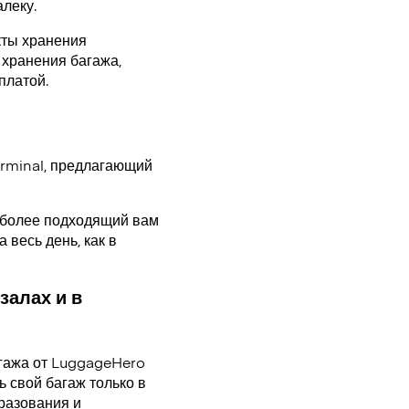
леку.
кты хранения
 хранения багажа,
оплатой.
rminal, предлагающий
аиболее подходящий вам
 весь день, как в
залах и в
гажа от LuggageHero
 свой багаж только в
разования и