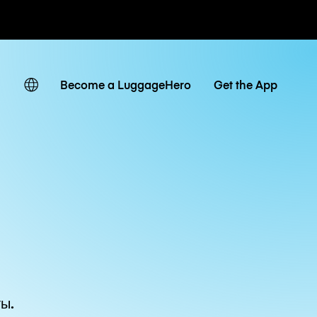
невные тарифы
Become a LuggageHero
Get the App
ы.