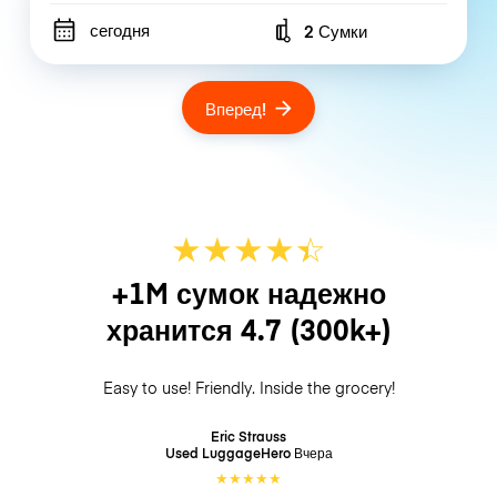
сегодня
2 Сумки
Number of bags
Вперед!
★
★
★
★
☆
★
+1M сумок надежно
хранится
4.7
(300k+)
Easy to use! Friendly. Inside the grocery!
Eric Strauss
Used LuggageHero
Вчера
★
★
★
★
★