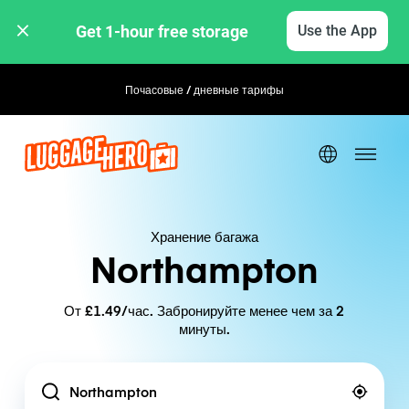
Get 1-hour free storage 
Use the App
Почасовые / дневные тарифы
Гибкое бронирование
Хранение багажа
Northampton
От £1.49/час. Забронируйте менее чем за 2
минуты.
Location