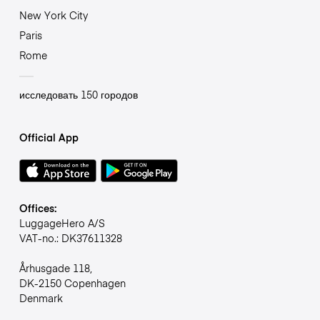
New York City
Paris
Rome
исследовать 150 городов
Official App
Offices:
LuggageHero A/S
VAT-no.: DK37611328
Århusgade 118,
DK-2150 Copenhagen
Denmark