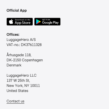
Official App
Offices:
LuggageHero A/S
VAT-no.: DK37611328
Århusgade 118,
DK-2150 Copenhagen
Denmark
LuggageHero LLC
137 W 25th St,
New York, NY 10011
United States
Contact us