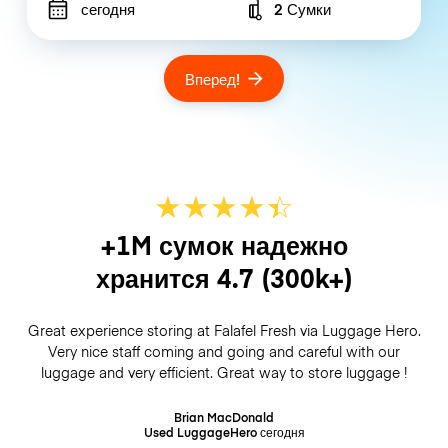
сегодня
2 Сумки
Number of bags
Вперед!
★
★
★
★
☆
★
+1M сумок надежно
хранится
4.7
(300k+)
Great experience storing at Falafel Fresh via Luggage Hero.
Very nice staff coming and going and careful with our
luggage and very efficient. Great way to store luggage !
Brian MacDonald
Used LuggageHero
сегодня