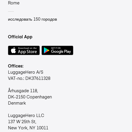
Rome
исследовать 150 городов
Official App
Offices:
LuggageHero A/S
VAT-no.: DK37611328
Århusgade 118,
DK-2150 Copenhagen
Denmark
LuggageHero LLC
137 W 25th St,
New York, NY 10011