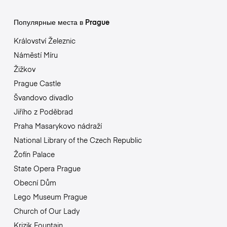
Популярные места в Prague
Království Železnic
Náměstí Míru
Žižkov
Prague Castle
Švandovo divadlo
Jiřího z Poděbrad
Praha Masarykovo nádraží
National Library of the Czech Republic
Žofín Palace
State Opera Prague
Obecní Dům
Lego Museum Prague
Church of Our Lady
Krizik Fountain