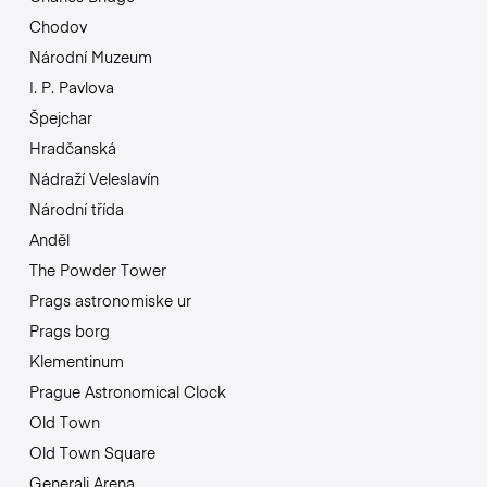
Chodov
Národní Muzeum
I. P. Pavlova
Špejchar
Hradčanská
Nádraží Veleslavín
Národní třída
Anděl
The Powder Tower
Prags astronomiske ur
Prags borg
Klementinum
Prague Astronomical Clock
Old Town
Old Town Square
Generali Arena