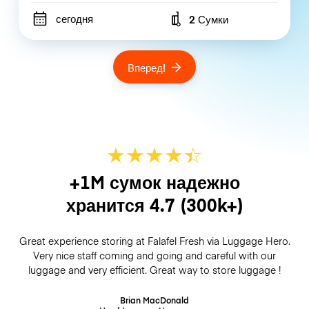
сегодня
2 Сумки
Number of bags
Вперед!
★
★
★
★
☆
★
+1M сумок надежно
хранится
4.7
(300k+)
Great experience storing at Falafel Fresh via Luggage Hero.
Very nice staff coming and going and careful with our
luggage and very efficient. Great way to store luggage !
Brian MacDonald