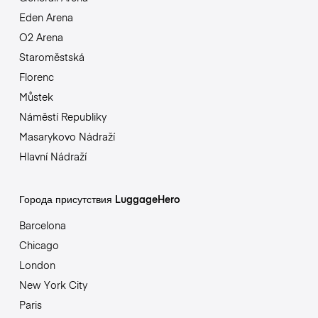
Eden Arena
O2 Arena
Staroměstská
Florenc
Můstek
Náměstí Republiky
Masarykovo Nádraží
Hlavní Nádraží
Города присутствия LuggageHero
Barcelona
Chicago
London
New York City
Paris