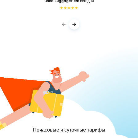
Used LuggageHero
сегодня
★
★
★
★
★
Почасовые и суточные тарифы