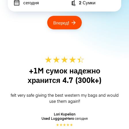
сегодня
2 Сумки
Number of bags
Вперед!
★
★
★
★
☆
★
+1M сумок надежно
хранится
4.7
(300k+)
felt very safe giving the best western my bags and would
use them again!!
Lori Kupelian
Used LuggageHero
сегодня
★
★
★
★
★