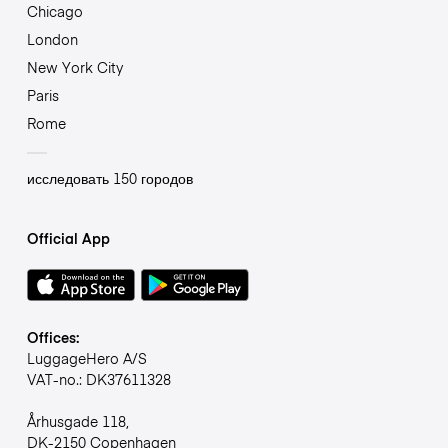
Chicago
London
New York City
Paris
Rome
исследовать 150 городов
Official App
Offices:
LuggageHero A/S
VAT-no.: DK37611328
Århusgade 118,
DK-2150 Copenhagen