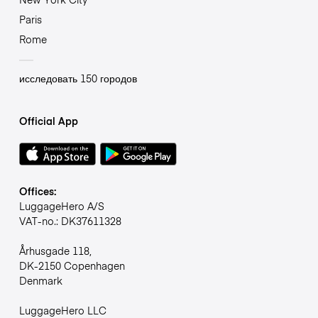
Paris
Rome
исследовать 150 городов
Official App
Offices:
LuggageHero A/S
VAT-no.: DK37611328
Århusgade 118,
DK-2150 Copenhagen
Denmark
LuggageHero LLC