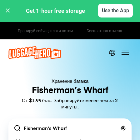
Get 1-hour free storage 
Use the App
Почасовые / дневные тарифы
Хранение багажа
Fisherman’s Wharf
От $1.99/час. Забронируйте менее чем за 2
минуты.
Location