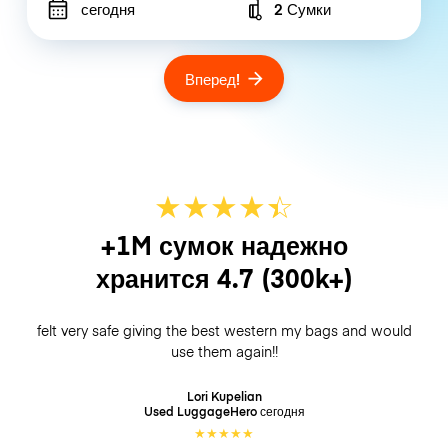
сегодня
2 Сумки
Number of bags
Вперед!
★
★
★
★
☆
★
+1M сумок надежно
хранится
4.7
(300k+)
felt very safe giving the best western my bags and would
use them again!!
Lori Kupelian
Used LuggageHero
сегодня
★
★
★
★
★