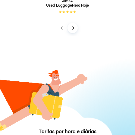
Jim C.
Used LuggageHero
Hoje
★
★
★
★
★
Tarifas por hora e diárias