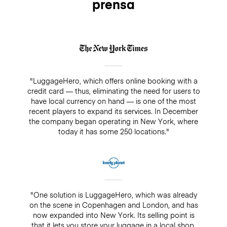
prensa
insurance, there is always a guarantee of $500. Make
sure you do not pay cash in a drop-off/pick-up shop,
because insurance will not cover any bookings that
are not paid directly through LuggageHero
"LuggageHero, which offers online booking with a
credit card — thus, eliminating the need for users to
have local currency on hand — is one of the most
recent players to expand its services. In December
the company began operating in New York, where
today it has some 250 locations."
"One solution is LuggageHero, which was already
on the scene in Copenhagen and London, and has
now expanded into New York. Its selling point is
that it lets you store your luggage in a local shop,