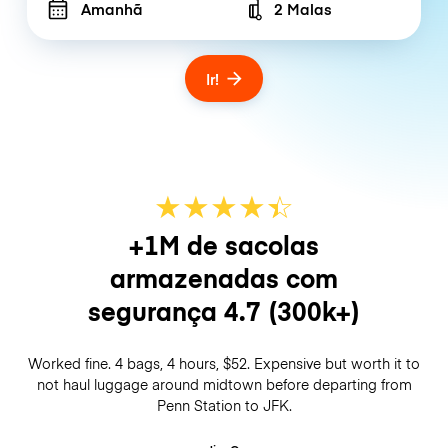
Amanhã
2 Malas
Number of bags
Ir!
★
★
★
★
☆
★
+1M de sacolas
armazenadas com
segurança
4.7
(300k+)
Worked fine. 4 bags, 4 hours, $52. Expensive but worth it to
not haul luggage around midtown before departing from
Penn Station to JFK.