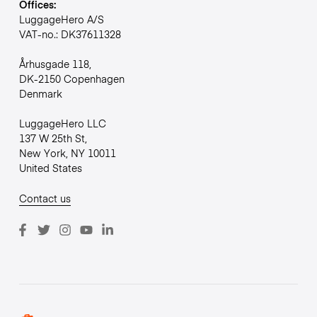
Offices:
LuggageHero A/S
VAT-no.: DK37611328
Århusgade 118,
DK-2150 Copenhagen
Denmark
LuggageHero LLC
137 W 25th St,
New York, NY 10011
United States
Contact us