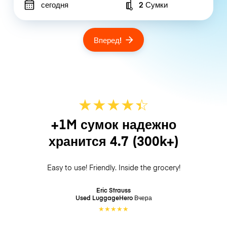
сегодня
2 Сумки
Number of bags
Вперед!
★
★
★
★
☆
★
+1M сумок надежно
хранится
4.7
(300k+)
Easy to use! Friendly. Inside the grocery!
Eric Strauss
Used LuggageHero
Вчера
★
★
★
★
★