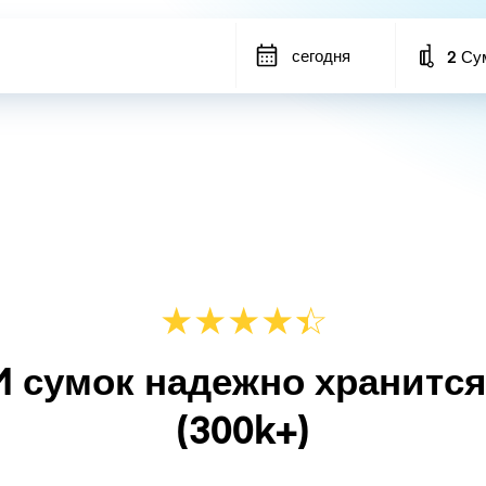
сегодня
2 Су
Number
★
★
★
★
☆
★
M сумок надежно хранитс
(300k+)