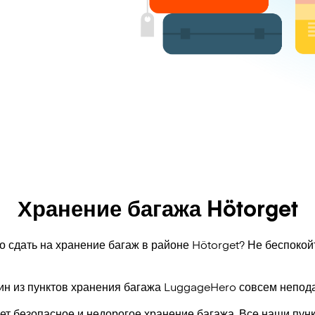
Хранение багажа Hötorget
о сдать на хранение багаж в районе Hötorget? Не беспокой
ин из пунктов хранения багажа
LuggageHero
совсем непода
т безопасное и недорогое хранение багажа. Все наши пун