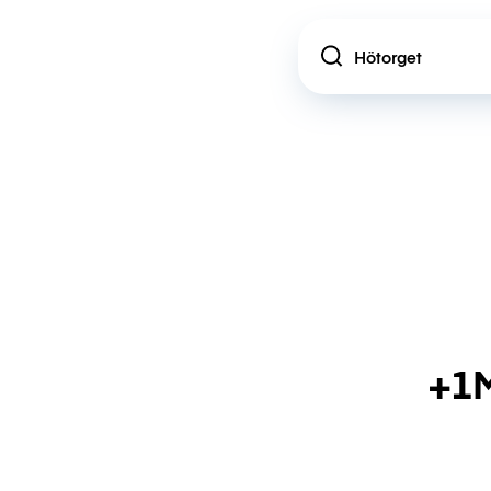
Location
+1