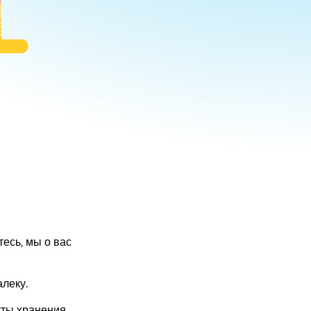
тесь, мы о вас
леку.
кты хранения