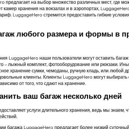
ro предлагает на выбор множество различных мест, где мо
от камер хранения на вокзалах и в аэропортах, LuggageHer
тариф. LuggageHero стремится предоставить гибкие услови
агаж любого размера и формы в 
ения LuggageHero наши пользователи могут оставить багаж
то – лыжный комплект, фотооборудование или рюкзаки. Ины
ное хранение сумки, чемоданы, ручную кладь, или любой др
довольные клиенты. Клиенты LuggageHero могут выбирать 
ависимо от того, что сдают на хранение.
нить ваш багаж несколько дней
доставляет услуги длительного хранения, ведь мы знаем, ч
ействий.
ии багажа LuggageHero предлагает более низкий суточный