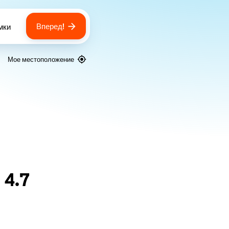
Вперед!
мки
 of bags
Мое местоположение
я
4.7