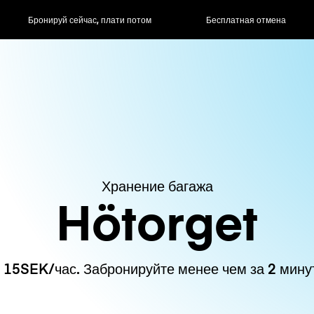
ас, плати потом
Бесплатная отмена
Почасовые / д
Хранение багажа
Hötorget
 15SEK/час. Забронируйте менее чем за 2 мину