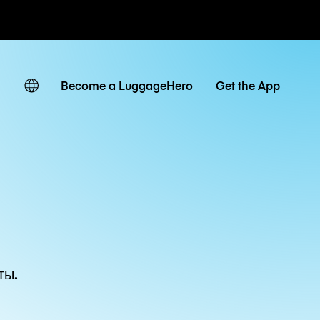
невные тарифы
Become a LuggageHero
Get the App
ты.