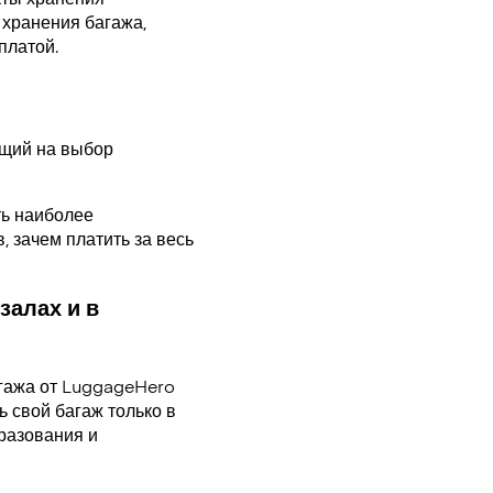
 хранения багажа,
оплатой.
ющий на выбор
ть наиболее
, зачем платить за весь
залах и в
гажа от LuggageHero
 свой багаж только в
разования и