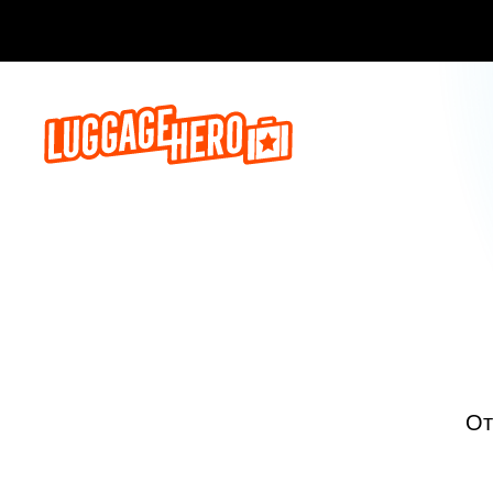
Бронируй сейч
От