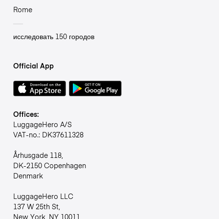
Rome
исследовать 150 городов
Official App
Offices:
LuggageHero A/S
VAT-no.: DK37611328
Århusgade 118,
DK-2150 Copenhagen
Denmark
LuggageHero LLC
137 W 25th St,
New York, NY 10011