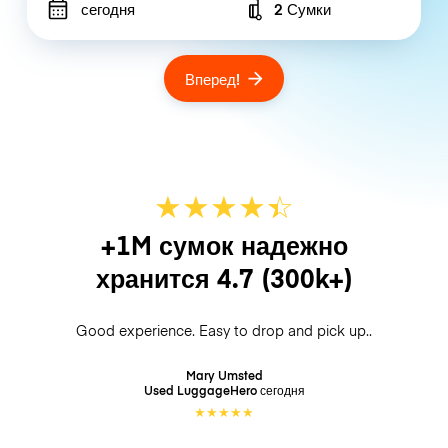
сегодня
2 Сумки
Number of bags
Вперед!
★
★
★
★
☆
★
+1M сумок надежно
хранится
4.7
(300k+)
Good experience. Easy to drop and pick up..
Mary Umsted
Used LuggageHero
сегодня
★
★
★
★
★