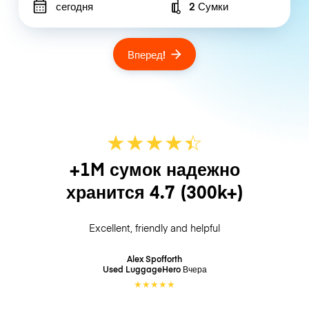
сегодня
2 Сумки
Number of bags
Вперед!
★
★
★
★
☆
★
+1M сумок надежно
хранится
4.7
(300k+)
Excellent, friendly and helpful
Alex Spofforth
Used LuggageHero
Вчера
★
★
★
★
★