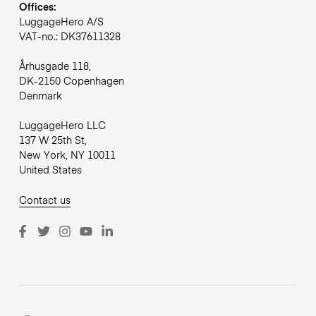
Offices:
LuggageHero A/S
VAT-no.: DK37611328
Århusgade 118,
DK-2150 Copenhagen
Denmark
LuggageHero LLC
137 W 25th St,
New York, NY 10011
United States
Contact us