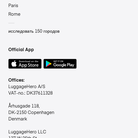
Paris
Rome
исследовать 150 городов
Official App
Offices:
LuggageHero A/S
VAT-no.: DK37611328
Århusgade 118,
DK-2150 Copenhagen
Denmark
LuggageHero LLC
137 W 25th St,