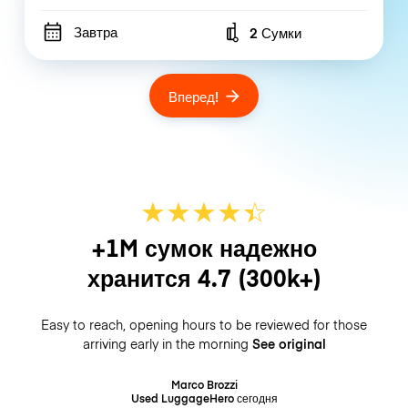
Завтра
2 Сумки
Number of bags
Вперед!
★
★
★
★
☆
★
+1M сумок надежно
хранится
4.7
(300k+)
Easy to reach, opening hours to be reviewed for those
arriving early in the morning
See original
Marco Brozzi
Used LuggageHero
сегодня