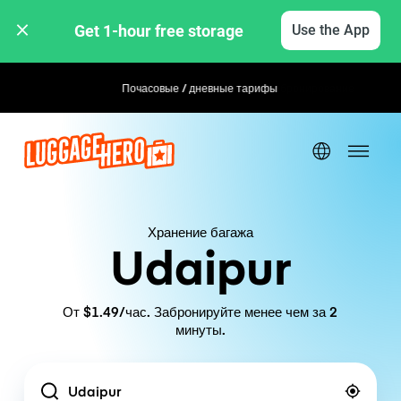
Get 1-hour free storage 
Use the App
Почасовые / дневные тарифы
Гибкое бронирование
Хранение багажа
Udaipur
От $1.49/час. Забронируйте менее чем за 2
минуты.
Location