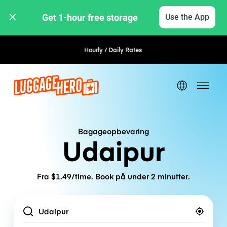
Get 1-hour free storage 
Use the App
Hourly / Daily Rates
Flexible Booking
Bagageopbevaring
Udaipur
Fra $1.49/time. Book på under 2 minutter.
Location