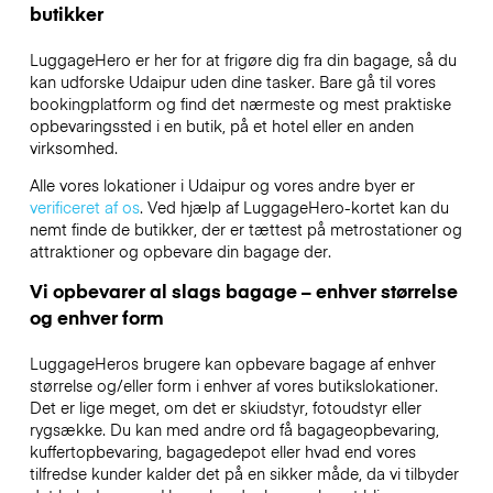
butikker
LuggageHero er her for at frigøre dig fra din bagage, så du
kan udforske Udaipur uden dine tasker. Bare gå til vores
bookingplatform og find det nærmeste og mest praktiske
opbevaringssted i en butik, på et hotel eller en anden
virksomhed.
Alle vores lokationer i Udaipur og vores andre byer er
verificeret af os
. Ved hjælp af LuggageHero-kortet kan du
nemt finde de butikker, der er tættest på metrostationer og
attraktioner og opbevare din bagage der.
Vi opbevarer al slags bagage – enhver størrelse
og enhver form
LuggageHeros brugere kan opbevare bagage af enhver
størrelse og/eller form i enhver af vores butikslokationer.
Det er lige meget, om det er skiudstyr, fotoudstyr eller
rygsække. Du kan med andre ord få bagageopbevaring,
kuffertopbevaring, bagagedepot eller hvad end vores
tilfredse kunder kalder det på en sikker måde, da vi tilbyder