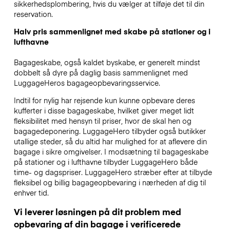
sikkerhedsplombering, hvis du vælger at tilføje det til din
reservation.
Halv pris sammenlignet med skabe på stationer og i
lufthavne
Bagageskabe, også kaldet byskabe, er generelt mindst
dobbelt så dyre på daglig basis sammenlignet med
LuggageHeros bagageopbevaringsservice.
Indtil for nylig har rejsende kun kunne opbevare deres
kufferter i disse bagageskabe, hvilket giver meget lidt
fleksibilitet med hensyn til priser, hvor de skal hen og
bagagedeponering. LuggageHero tilbyder også butikker
utallige steder, så du altid har mulighed for at aflevere din
bagage i sikre omgivelser. I modsætning til bagageskabe
på stationer og i lufthavne tilbyder LuggageHero både
time- og dagspriser. LuggageHero stræber efter at tilbyde
fleksibel og billig bagageopbevaring i nærheden af dig til
enhver tid.
Vi leverer løsningen på dit problem med
opbevaring af din bagage i verificerede