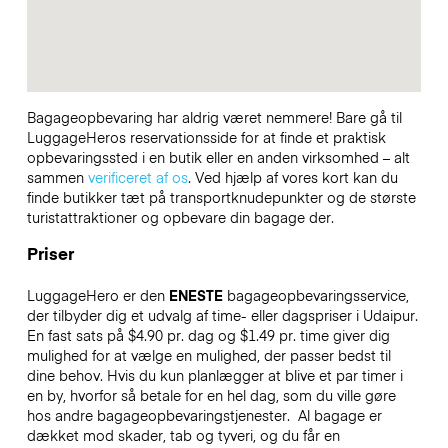
Bagageopbevaring har aldrig været nemmere! Bare gå til
LuggageHeros reservationsside for at finde et praktisk
opbevaringssted i en butik eller en anden virksomhed – alt
sammen
verificeret af os
. Ved hjælp af vores kort kan du
finde butikker tæt på transportknudepunkter og de største
turistattraktioner og opbevare din bagage der.
Priser
LuggageHero er den
ENESTE
bagageopbevaringsservice,
der tilbyder dig et udvalg af time- eller dagspriser i Udaipur.
En fast sats på $4.90 pr. dag og $1.49 pr. time giver dig
mulighed for at vælge en mulighed, der passer bedst til
dine behov. Hvis du kun planlægger at blive et par timer i
en by, hvorfor så betale for en hel dag, som du ville gøre
hos andre bagageopbevaringstjenester.
Al bagage er
dækket mod skader, tab og tyveri, og du får en