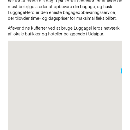
her for at redde din dag! Tjek kortet nedenfor for at finde de
mest belejlige steder at opbevare din bagage, og husk
LuggageHero er den eneste bagageopbevaringsservice,
der tilbyder time- og dagspriser for maksimal fleksibilitet.
Aflever dine kufferter ved at bruge LuggageHeros netværk
af lokale butikker og hoteller beliggende i Udaipur.