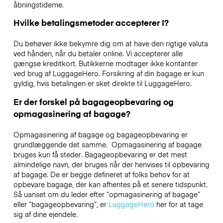
åbningstiderne.
Hvilke betalingsmetoder accepterer I?
Du behøver ikke bekymre dig om at have den rigtige valuta
ved hånden, når du betaler online. Vi accepterer alle
gængse kreditkort. Butikkerne modtager ikke kontanter
ved brug af LuggageHero. Forsikring af din bagage er kun
gyldig, hvis betalingen er sket direkte til LuggageHero.
Er der forskel på bagageopbevaring og
opmagasinering af bagage?
Opmagasinering af bagage og bagageopbevaring er
grundlæggende det samme. Opmagasinering af bagage
bruges kun få steder. Bagageopbevaring er det mest
almindelige navn, der bruges når der henvises til opbevaring
af bagage. De er begge defineret af folks behov for at
opbevare bagage, der kan afhentes på et senere tidspunkt.
Så uanset om du leder efter “opmagasinering af bagage”
eller “bagageopbevaring”, er
LuggageHero
her for at tage
sig af dine ejendele.