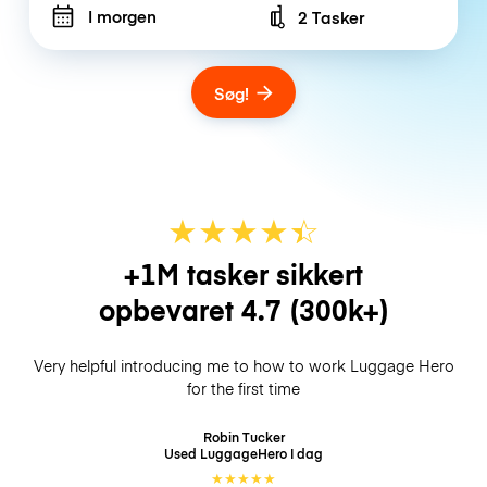
I morgen
2 Tasker
Number of bags
Søg!
★
★
★
★
☆
★
+1M tasker sikkert
opbevaret
4.7
(300k+)
Very helpful introducing me to how to work Luggage Hero
for the first time
Robin Tucker
Used LuggageHero
I dag
★
★
★
★
★