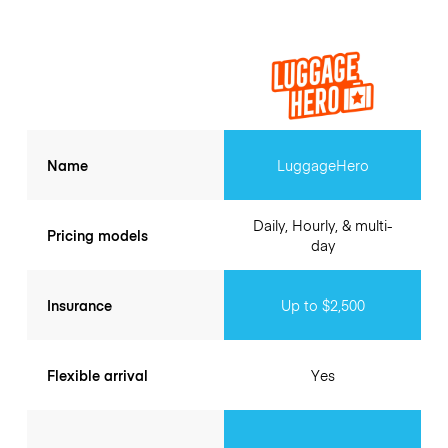
Name
LuggageHero
Daily, Hourly, & multi-
Pricing models
day
Insurance
Up to $2,500
Flexible arrival
Yes