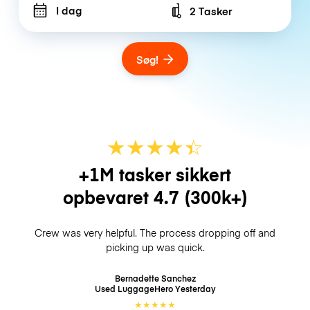
I dag
2 Tasker
Number of bags
Søg!
★
★
★
★
☆
★
+1M tasker sikkert
opbevaret
4.7
(300k+)
Crew was very helpful. The process dropping off and
picking up was quick.
Bernadette Sanchez
Used LuggageHero
Yesterday
★
★
★
★
★