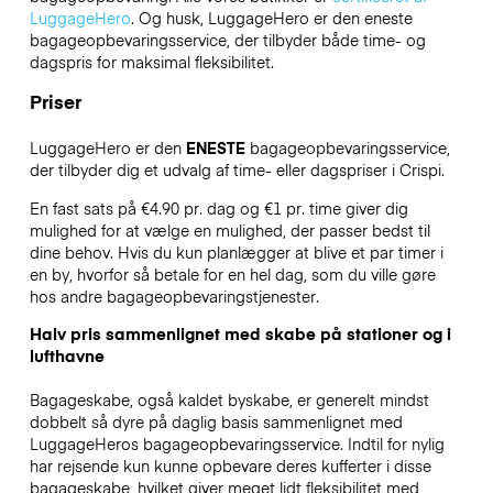
LuggageHero
. Og husk, LuggageHero er den eneste
bagageopbevaringsservice, der tilbyder både time- og
dagspris for maksimal fleksibilitet.
Priser
LuggageHero er den
ENESTE
bagageopbevaringsservice,
der tilbyder dig et udvalg af time- eller dagspriser i Crispi.
En fast sats på €4.90 pr. dag og €1 pr. time giver dig
mulighed for at vælge en mulighed, der passer bedst til
dine behov. Hvis du kun planlægger at blive et par timer i
en by, hvorfor så betale for en hel dag, som du ville gøre
hos andre bagageopbevaringstjenester.
Halv pris sammenlignet med skabe på stationer og i
lufthavne
Bagageskabe, også kaldet byskabe, er generelt mindst
dobbelt så dyre på daglig basis sammenlignet med
LuggageHeros bagageopbevaringsservice. Indtil for nylig
har rejsende kun kunne opbevare deres kufferter i disse
bagageskabe, hvilket giver meget lidt fleksibilitet med