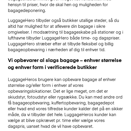
hensyn til priser, hvor de skal hen og muligheden for
bagagedeponering.
LuggageHero tilbyder også butikker utallige steder, så du
altid har mulighed for at aflevere din bagage i sikre
omgivelser. I modsætning til bagageskabe på stationer og i
lufthavne tilbyder LuggageHero både time- og dagspriser.
LuggageHero stræber efter at tilbyde fleksibel og billig
bagageopbevaring i nærheden af dig til enhver tid.
Vi opbevarer al slags bagage – enhver størrelse
og enhver form i verificerede butikker
LuggageHeros brugere kan opbevare bagage af enhver
størrelse og/eller form i enhver af vores
opbevaringslokationer. Det er lige meget, om det er
skiudstyr, fotoudstyr eller rygsække. Du kan med andre ord
få bagageopbevaring, kuffertopbevaring, bagagedepot
eller hvad end vores tilfredse kunder kalder det på en sikker
måde, da vi tilbyder det hele. LuggageHeros kunder kan
vælge at blive opkrævet pr. time eller vælge vores
dagspris, uanset hvad de vil have opbevaret.