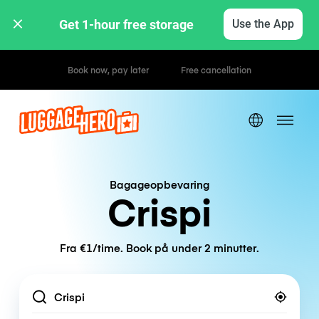
Get 1-hour free storage 
Use the App
Hourly / Daily Rates
Bagageopbevaring
Crispi
Fra €1/time. Book på under 2 minutter.
Location