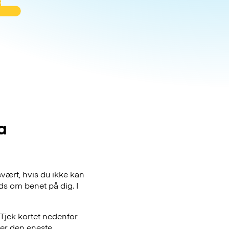
a
svært, hvis du ikke kan
ds om benet på dig. I
Tjek kortet nedenfor
 er den eneste