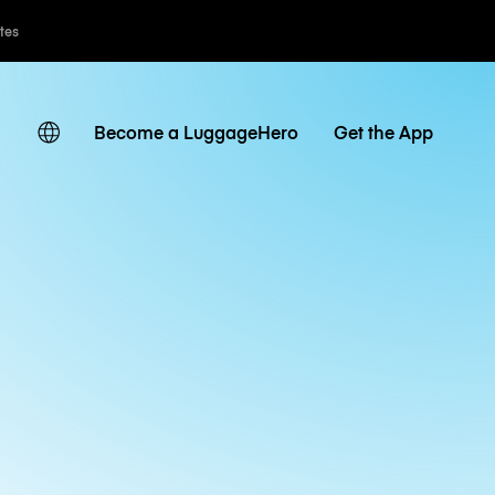
ates
Become a LuggageHero
Get the App