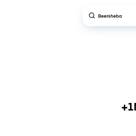
Location
+1