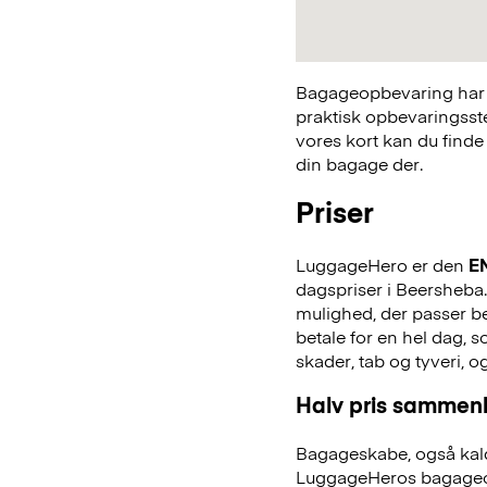
Bagageopbevaring har a
praktisk opbevaringsst
vores kort kan du finde
din bagage der.
Priser
LuggageHero er den
E
dagspriser i Beersheba. 
mulighed, der passer bed
betale for en hel dag,
skader, tab og tyveri, o
Halv pris sammenl
Bagageskabe, også kald
LuggageHeros bagageo