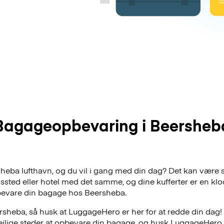
Bagageopbevaring i Beersheb
rsheba lufthavn, og du vil i gang med din dag? Det kan være 
dssted eller hotel med det samme, og dine kufferter er en klo
bevare din bagage hos Beersheba.
sheba, så husk at LuggageHero er her for at redde din dag! 
lejlige steder at opbevare din bagage, og husk LuggageHero