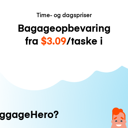
Time- og dagspriser
Bagageopbevaring
fra
$3.09
/taske i
uggageHero?