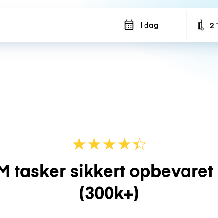
I dag
2 
Num
★
★
★
★
☆
★
M tasker sikkert opbevaret
(300k+)