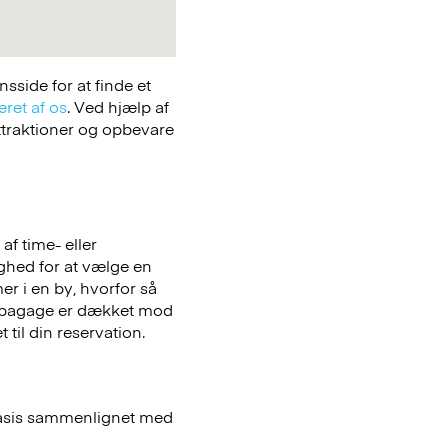
side for at finde et
eret af os
. Ved hjælp af
attraktioner og opbevare
f time- eller
ighed for at vælge en
er i en by, hvorfor så
bagage er dækket mod
 til din reservation.
basis sammenlignet med