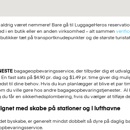
ldrig været nemmere! Bare gå til LuggageHeros reservations
ed i en butik eller en anden virksomhed – alt sammen
verific
 butikker tæt på transportknudepunkter og de største turist
NESTE
bagageopbevaringsservice, der tilbyder dig et udvalg a
En fast sats på $4.90 pr. dag og $1.49 pr. time giver dig mul
st til dine behov. Hvis du kun planlægger at blive et par tim
 som du ville gøre hos andre bagageopbevaringstjenester.
Al 
g du får en sikkerhedsplombering, hvis du vælger at tilføje det
ignet med skabe på stationer og i lufthavne
et byskabe, er generelt mindst dobbelt så dyre på daglig 
pbevaringsservice.