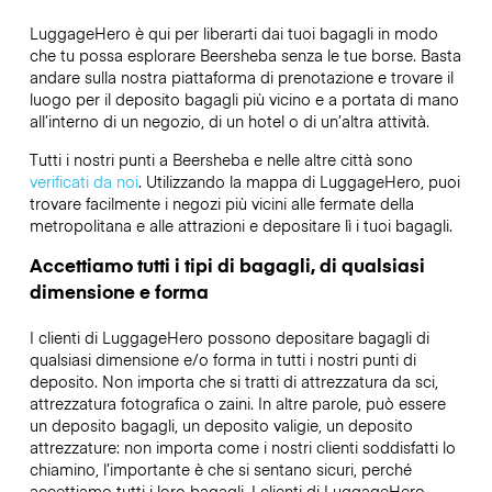
LuggageHero è qui per liberarti dai tuoi bagagli in modo
che tu possa esplorare Beersheba senza le tue borse. Basta
andare sulla nostra piattaforma di prenotazione e trovare il
luogo per il deposito bagagli più vicino e a portata di mano
all’interno di un negozio, di un hotel o di un’altra attività.
Tutti i nostri punti a Beersheba e nelle altre città sono
verificati da noi
. Utilizzando la mappa di LuggageHero, puoi
trovare facilmente i negozi più vicini alle fermate della
metropolitana e alle attrazioni e depositare lì i tuoi bagagli.
Accettiamo tutti i tipi di bagagli, di qualsiasi
dimensione e forma
I clienti di LuggageHero possono depositare bagagli di
qualsiasi dimensione e/o forma in tutti i nostri punti di
deposito. Non importa che si tratti di attrezzatura da sci,
attrezzatura fotografica o zaini. In altre parole, può essere
un deposito bagagli, un deposito valigie, un deposito
attrezzature: non importa come i nostri clienti soddisfatti lo
chiamino, l’importante è che si sentano sicuri, perché
accettiamo tutti i loro bagagli. I clienti di LuggageHero