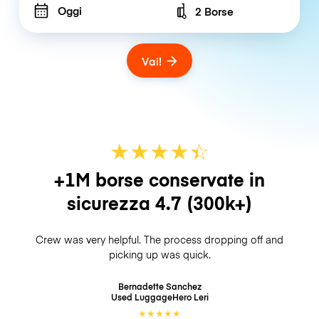
Oggi
2 Borse
Number of bags
Vai!
★
★
★
★
☆
★
+1M borse conservate in
sicurezza
4.7
(300k+)
Crew was very helpful. The process dropping off and
picking up was quick.
Bernadette Sanchez
Used LuggageHero
Leri
★
★
★
★
★