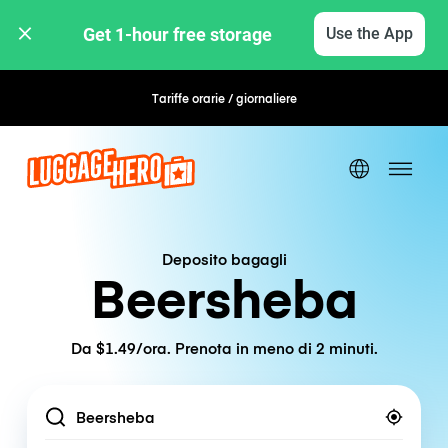
Get 1-hour free storage 
Use the App
Tariffe orarie / giornaliere
Prenotazione flessibile
Deposito bagagli
Beersheba
Da $1.49/ora. Prenota in meno di 2 minuti.
Location