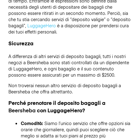
di tempo. Entrambe le espressioni sono definite dalla
necessità degli utenti di depositare dei bagagli che
possono essere ritirati in un secondo momento. Perciò, sia
che tu stia cercando servizi di “deposito valigie” o “deposito
bagagli”,
LuggageHero
è a disposizione per prendersi cura
dei tuoi effetti personali.
Sicurezza
A differenza di altri servizi di deposito bagagli,
tutti i nostri
negozi a
Beersheba
sono stati controllati da un dipendente
di LuggageHero, e ogni bagaglio e il suo contenuto
possono essere assicurati per un massimo di
$2500
.
Non troverai nessun altro servizio di deposito bagagli a
Beersheba
che offra altrettanto.
Perché prenotare il deposito bagagli a
Beersheba
con LuggageHero?
Comodità:
Siamo l’unico servizio che offre opzioni sia
orarie che giornaliere, quindi puoi scegliere ciò che
meglio si adatta ai tuoi piani al prezzo più