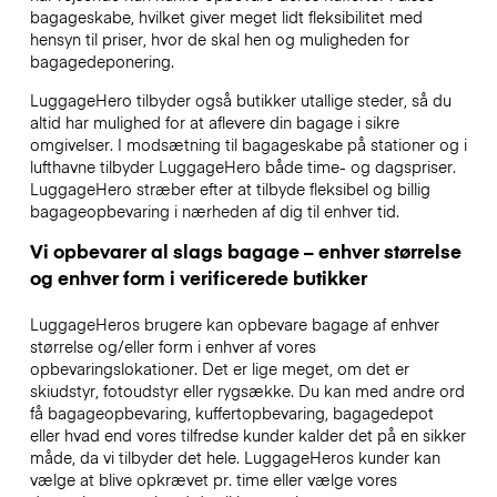
bagageskabe, hvilket giver meget lidt fleksibilitet med
hensyn til priser, hvor de skal hen og muligheden for
bagagedeponering.
LuggageHero tilbyder også butikker utallige steder, så du
altid har mulighed for at aflevere din bagage i sikre
omgivelser. I modsætning til bagageskabe på stationer og i
lufthavne tilbyder LuggageHero både time- og dagspriser.
LuggageHero stræber efter at tilbyde fleksibel og billig
bagageopbevaring i nærheden af dig til enhver tid.
Vi opbevarer al slags bagage – enhver størrelse
og enhver form i verificerede butikker
LuggageHeros brugere kan opbevare bagage af enhver
størrelse og/eller form i enhver af vores
opbevaringslokationer. Det er lige meget, om det er
skiudstyr, fotoudstyr eller rygsække. Du kan med andre ord
få bagageopbevaring, kuffertopbevaring, bagagedepot
eller hvad end vores tilfredse kunder kalder det på en sikker
måde, da vi tilbyder det hele. LuggageHeros kunder kan
vælge at blive opkrævet pr. time eller vælge vores