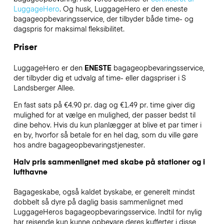
LuggageHero
. Og husk, LuggageHero er den eneste
bagageopbevaringsservice, der tilbyder både time- og
dagspris for maksimal fleksibilitet.
Priser
LuggageHero er den
ENESTE
bagageopbevaringsservice,
der tilbyder dig et udvalg af time- eller dagspriser i S
Landsberger Allee.
En fast sats på €4.90 pr. dag og €1.49 pr. time giver dig
mulighed for at vælge en mulighed, der passer bedst til
dine behov. Hvis du kun planlægger at blive et par timer i
en by, hvorfor så betale for en hel dag, som du ville gøre
hos andre bagageopbevaringstjenester.
Halv pris sammenlignet med skabe på stationer og i
lufthavne
Bagageskabe, også kaldet byskabe, er generelt mindst
dobbelt så dyre på daglig basis sammenlignet med
LuggageHeros bagageopbevaringsservice. Indtil for nylig
har rejsende kun kunne opbevare deres kufferter i disse