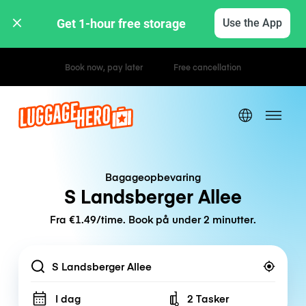
Get 1-hour free storage 
Use the App
Hourly / Daily Rates
Bagageopbevaring
S Landsberger Allee
Fra €1.49/time. Book på under 2 minutter.
Location
I dag
2 Tasker
Number of bags