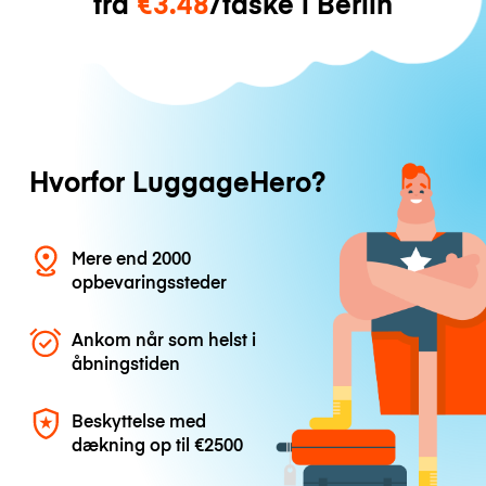
fra
€3.48
/taske i Berlin
Hvorfor LuggageHero?
Mere end 2000
opbevaringssteder
Ankom når som helst i
åbningstiden
Beskyttelse med
dækning op til
€2500