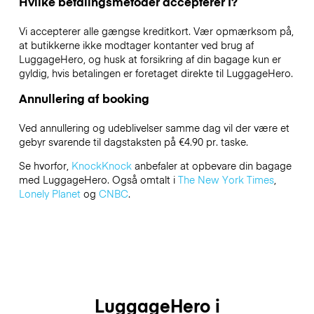
Hvilke betalingsmetoder accepterer I?
Vi accepterer alle gængse kreditkort. Vær opmærksom på,
at butikkerne ikke modtager kontanter ved brug af
LuggageHero, og husk at forsikring af din bagage kun er
gyldig, hvis betalingen er foretaget direkte til LuggageHero.
Annullering af booking
Ved annullering og udeblivelser samme dag vil der være et
gebyr svarende til dagstaksten på €4.90 pr. taske.
Se hvorfor,
KnockKnock
anbefaler at opbevare din bagage
med LuggageHero. Også omtalt i
The New York Times
,
Lonely Planet
og
CNBC
.
LuggageHero i