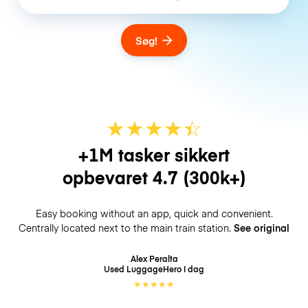
Søg!
★
★
★
★
☆
★
+1M tasker sikkert
opbevaret
4.7
(300k+)
Easy booking without an app, quick and convenient.
Centrally located next to the main train station.
See original
Alex Peralta
Used LuggageHero
I dag
★
★
★
★
★