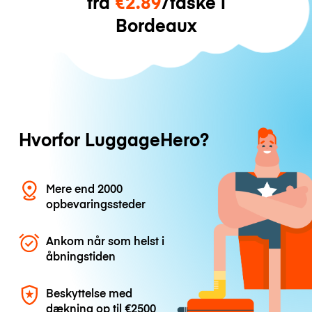
fra
€2.89
/taske i
Bordeaux
Hvorfor LuggageHero?
Mere end 2000
opbevaringssteder
Ankom når som helst i
åbningstiden
Beskyttelse med
dækning op til
€2500