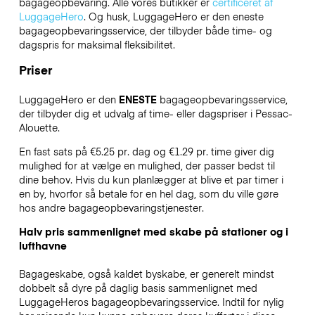
bagageopbevaring. Alle vores butikker er
certificeret af
LuggageHero
. Og husk, LuggageHero er den eneste
bagageopbevaringsservice, der tilbyder både time- og
dagspris for maksimal fleksibilitet.
Priser
LuggageHero er den
ENESTE
bagageopbevaringsservice,
der tilbyder dig et udvalg af time- eller dagspriser i Pessac-
Alouette.
En fast sats på €5.25 pr. dag og €1.29 pr. time giver dig
mulighed for at vælge en mulighed, der passer bedst til
dine behov. Hvis du kun planlægger at blive et par timer i
en by, hvorfor så betale for en hel dag, som du ville gøre
hos andre bagageopbevaringstjenester.
Halv pris sammenlignet med skabe på stationer og i
lufthavne
Bagageskabe, også kaldet byskabe, er generelt mindst
dobbelt så dyre på daglig basis sammenlignet med
LuggageHeros bagageopbevaringsservice. Indtil for nylig