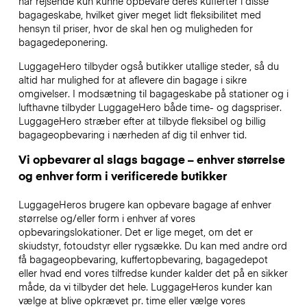
har rejsende kun kunne opbevare deres kufferter i disse
bagageskabe, hvilket giver meget lidt fleksibilitet med
hensyn til priser, hvor de skal hen og muligheden for
bagagedeponering.
LuggageHero tilbyder også butikker utallige steder, så du
altid har mulighed for at aflevere din bagage i sikre
omgivelser. I modsætning til bagageskabe på stationer og i
lufthavne tilbyder LuggageHero både time- og dagspriser.
LuggageHero stræber efter at tilbyde fleksibel og billig
bagageopbevaring i nærheden af dig til enhver tid.
Vi opbevarer al slags bagage – enhver størrelse
og enhver form i verificerede butikker
LuggageHeros brugere kan opbevare bagage af enhver
størrelse og/eller form i enhver af vores
opbevaringslokationer. Det er lige meget, om det er
skiudstyr, fotoudstyr eller rygsække. Du kan med andre ord
få bagageopbevaring, kuffertopbevaring, bagagedepot
eller hvad end vores tilfredse kunder kalder det på en sikker
måde, da vi tilbyder det hele. LuggageHeros kunder kan
vælge at blive opkrævet pr. time eller vælge vores