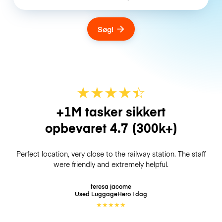
Søg!
★
★
★
★
☆
★
+1M tasker sikkert
opbevaret
4.7
(300k+)
Perfect location, very close to the railway station. The staff
were friendly and extremely helpful.
teresa jacome
Used LuggageHero
I dag
★
★
★
★
★