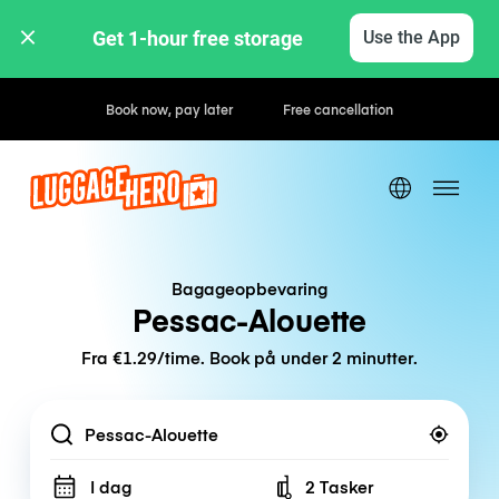
Get 1-hour free storage 
Use the App
Hourly / Daily Rates
Bagageopbevaring
Pessac-Alouette
Fra €1.29/time. Book på under 2 minutter.
Location
I dag
2 Tasker
Number of bags