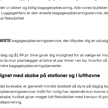
r vi sikker og billig bagageopbevaring. Alle vores butikker
, LuggageHero er den eneste bagageopbevaringsservice, der
 fleksibilitet.
NESTE
bagageopbevaringsservice, der tilbyder dig et udvalg a
r. dag og $1.99 pr. time giver dig mulighed for at vælge en m
is du kun planlægger at blive et par timer i en by, hvorfor så 
andre bagageopbevaringstjenester.
ignet med skabe på stationer og i lufthavne
et byskabe, er generelt mindst dobbelt så dyre på daglig 
evaringsservice. Indtil for nylig har rejsende kun kunne 
skabe, hvilket giver meget lidt fleksibilitet med hensyn til pr
deponering.