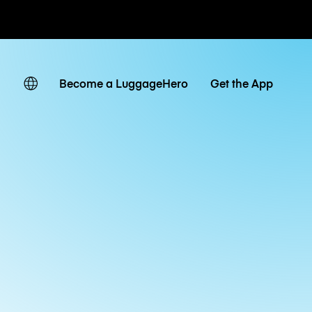
ates
Become a LuggageHero
Get the App