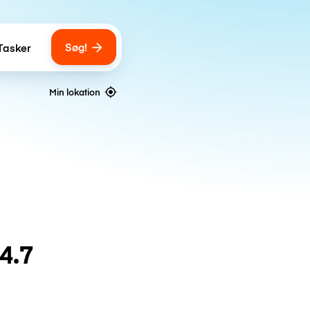
Søg!
Tasker
ber of bags
Min lokation
4.7