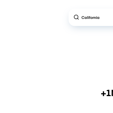
Location
+1