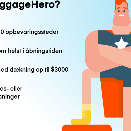
uggageHero?
0 opbevaringssteder
m helst i åbningstiden
med dækning op til
$3000
es- eller
ninger