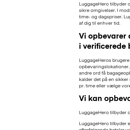
LuggageHero tilbyder ogs
sikre omgivelser. I mo
time- og dagspriser. Lu
af dig til enhver tid.
Vi opbevarer 
i verificerede
LuggageHeros brugere k
opbevaringslokationer. 
andre ord få bagageopb
kalder det på en sikker
pr. time eller vælge vo
Vi kan opbeva
LuggageHero tilbyder ogs
LuggageHero tilbyder e
efterfølgende betaler vo