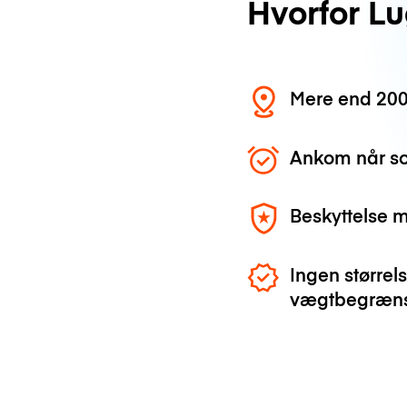
Hvorfor L
Mere end 200
Ankom når so
Beskyttelse 
Ingen størrels
vægtbegræns