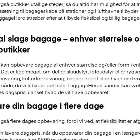
å butikker utallige steder, så du altid har mulighed for at a
dsætning til bagageskabe på stationer og i lufthavne tilbyd
ggageHero stræber efter at tilbyde fleksibel og billig bag
al slags bagage – enhver størrelse 
 butikker
an opbevare bagage af enhver størrelse og/eller form i en
Det er lige meget, om det er skiudstyr, fotoudstyr eller ry
evaring, kuffertopbevaring, bagagedepot eller hvad end vor
 måde, da vi tilbyder det hele. LuggageHeros kunder kan væ
res dagspris, uanset hvad de vil have opbevaret.
re din bagage i flere dage
å flere dages opbevaring, fordi vi ved, at fleksibilitet er af
n lavere dagspris, når du opbevarer din bagage i en længere
res kunder kun $6.90 pr. taske pr. dag.