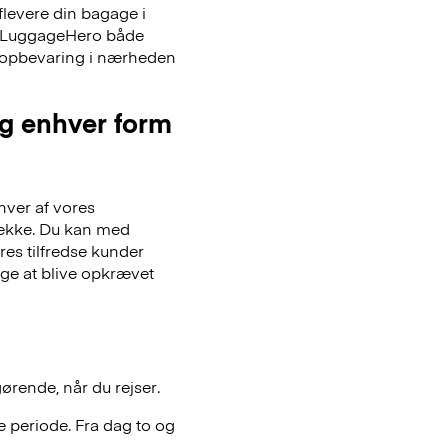
flevere din bagage i
er LuggageHero både
ageopbevaring i nærheden
og enhver form
hver af vores
gsække. Du kan med
es tilfredse kunder
lge at blive opkrævet
gørende, når du rejser.
 periode. Fra dag to og