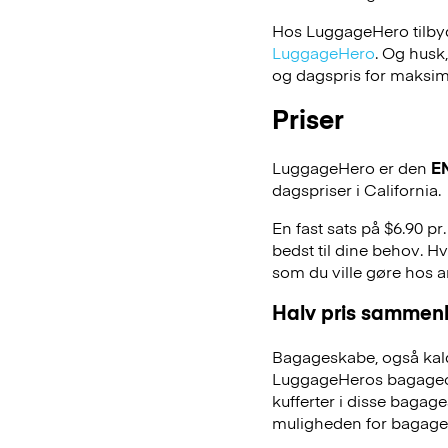
Hos LuggageHero tilbyde
LuggageHero
. Og husk
og dagspris for maksimal
Priser
LuggageHero er den
E
dagspriser i California.
En fast sats på $6.90 p
bedst til dine behov. Hv
som du ville gøre hos 
Halv pris sammenl
Bagageskabe, også kald
LuggageHeros bagageopb
kufferter i disse bagage
muligheden for bagage