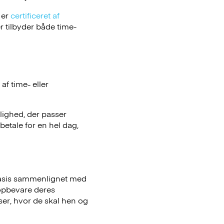
 er
certificeret af
 tilbyder både time-
f time- eller
ulighed, der passer
betale for en hel dag,
basis sammenlignet med
opbevare deres
iser, hvor de skal hen og