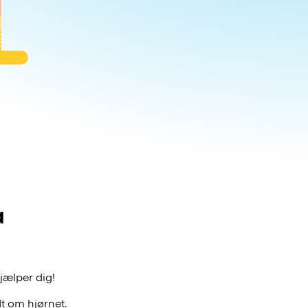
a
hjælper dig!
t om hjørnet.