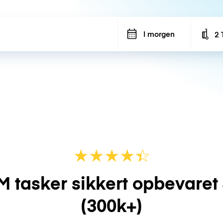
I morgen
2 
Num
★
★
★
★
☆
★
M tasker sikkert opbevaret
(300k+)