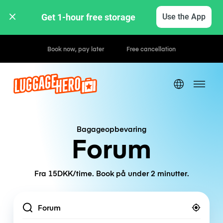
Get 1-hour free storage 
Use the App
Hourly / Daily Rates
Bagageopbevaring
Forum
Fra 15DKK/time. Book på under 2 minutter.
Location