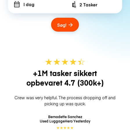
I dag
2 Tasker
Number of bags
Søg!
★
★
★
★
☆
★
+1M tasker sikkert
opbevaret
4.7
(300k+)
Crew was very helpful. The process dropping off and
picking up was quick.
Bernadette Sanchez
Used LuggageHero
Yesterday
★
★
★
★
★