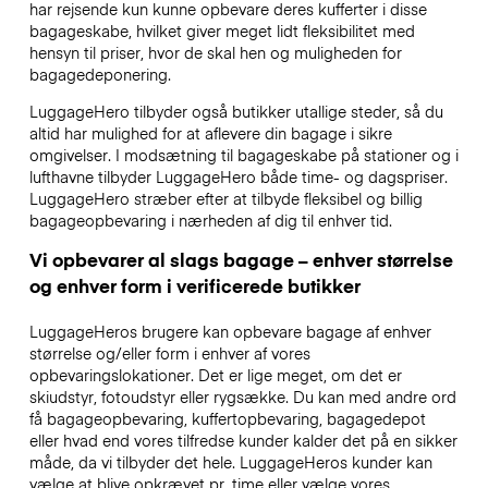
har rejsende kun kunne opbevare deres kufferter i disse
bagageskabe, hvilket giver meget lidt fleksibilitet med
hensyn til priser, hvor de skal hen og muligheden for
bagagedeponering.
LuggageHero tilbyder også butikker utallige steder, så du
altid har mulighed for at aflevere din bagage i sikre
omgivelser. I modsætning til bagageskabe på stationer og i
lufthavne tilbyder LuggageHero både time- og dagspriser.
LuggageHero stræber efter at tilbyde fleksibel og billig
bagageopbevaring i nærheden af dig til enhver tid.
Vi opbevarer al slags bagage – enhver størrelse
og enhver form i verificerede butikker
LuggageHeros brugere kan opbevare bagage af enhver
størrelse og/eller form i enhver af vores
opbevaringslokationer. Det er lige meget, om det er
skiudstyr, fotoudstyr eller rygsække. Du kan med andre ord
få bagageopbevaring, kuffertopbevaring, bagagedepot
eller hvad end vores tilfredse kunder kalder det på en sikker
måde, da vi tilbyder det hele. LuggageHeros kunder kan
vælge at blive opkrævet pr. time eller vælge vores