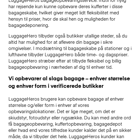
har rejsende kun kunne opbevare deres kufferter i disse
bagageskabe, hvilket giver meget lidt fleksibilitet med
hensyn til priser, hvor de skal hen og muligheden for
bagagedeponering.
LuggageHero tilbyder også butikker utallige steder, så du
altid har mulighed for at aflevere din bagage i sikre
omgivelser. I modsætning til bagageskabe på stationer og i
lufthavne tilbyder LuggageHero både time- og dagspriser.
LuggageHero stræber efter at tilbyde fleksibel og billig
bagageopbevaring i nærheden af dig til enhver tid.
Vi opbevarer al slags bagage – enhver størrelse
og enhver form i verificerede butikker
LuggageHeros brugere kan opbevare bagage af enhver
størrelse og/eller form i enhver af vores
opbevaringslokationer. Det er lige meget, om det er
skiudstyr, fotoudstyr eller rygsække. Du kan med andre ord
få bagageopbevaring, kuffertopbevaring, bagagedepot
eller hvad end vores tilfredse kunder kalder det på en sikker
måde, da vi tilbyder det hele. LuggageHeros kunder kan