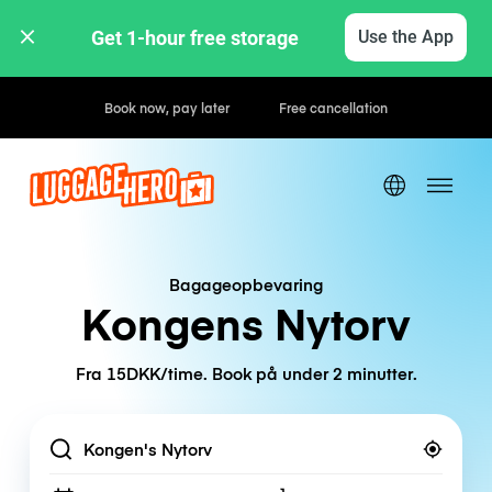
Get 1-hour free storage 
Use the App
Hourly / Daily Rates
Bagageopbevaring
Kongens Nytorv
Fra 15DKK/time. Book på under 2 minutter.
Location