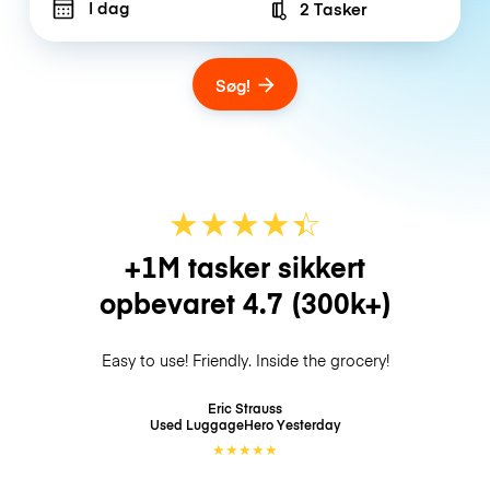
I dag
2 Tasker
Number of bags
Søg!
★
★
★
★
☆
★
+1M tasker sikkert
opbevaret
4.7
(300k+)
Easy to use! Friendly. Inside the grocery!
Eric Strauss
Used LuggageHero
Yesterday
★
★
★
★
★