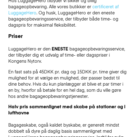
Hos LuggageHero tilbyder vi sikker og billig
bagageopbevaring. Alle vores butikker er
certificeret af
LuggageHero
. Og husk, LuggageHero er den eneste
bagageopbevaringsservice, der tilbyder både time- og
dagspris for maksimal fleksibilitet.
Priser
LuggageHero er den
ENESTE
bagageopbevaringsservice,
der tilbyder dig et udvalg af time- eller dagspriser i
Kongens Nytorv.
En fast sats på 45DKK pr. dag og 15DKK pr. time giver dig
mulighed for at vælge en mulighed, der passer bedst til
dine behov. Hvis du kun planlægger at blive et par timer i
en by, hvorfor så betale for en hel dag, som du ville gøre
hos andre bagageopbevaringstjenester.
Halv pris sammenlignet med skabe på stationer og i
lufthavne
Bagageskabe, også kaldet byskabe, er generelt mindst
dobbelt så dyre på daglig basis sammenlignet med
LuggageHeros bagageopbevaringsservice. Indtil for nylig