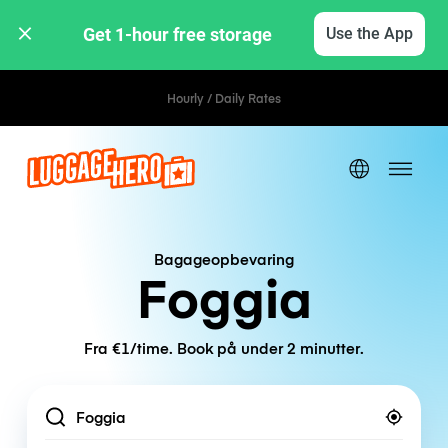
Get 1-hour free storage 
Use the App
Hourly / Daily Rates
Bagageopbevaring
Foggia
Fra €1/time. Book på under 2 minutter.
Location