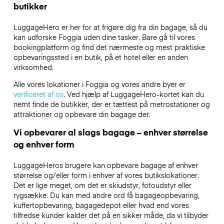
butikker
LuggageHero er her for at frigøre dig fra din bagage, så du
kan udforske Foggia uden dine tasker. Bare gå til vores
bookingplatform og find det nærmeste og mest praktiske
opbevaringssted i en butik, på et hotel eller en anden
virksomhed.
Alle vores lokationer i Foggia og vores andre byer er
verificeret af os
. Ved hjælp af LuggageHero-kortet kan du
nemt finde de butikker, der er tættest på metrostationer og
attraktioner og opbevare din bagage der.
Vi opbevarer al slags bagage – enhver størrelse
og enhver form
LuggageHeros brugere kan opbevare bagage af enhver
størrelse og/eller form i enhver af vores butikslokationer.
Det er lige meget, om det er skiudstyr, fotoudstyr eller
rygsække. Du kan med andre ord få bagageopbevaring,
kuffertopbevaring, bagagedepot eller hvad end vores
tilfredse kunder kalder det på en sikker måde, da vi tilbyder