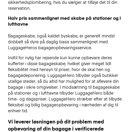
sikkerhedsplombering, hvis du vælger at tilføje det til din
reservation.
Halv pris sammenlignet med skabe på stationer og i
lufthavne
Bagageskabe, også kaldet byskabe, er generelt mindst
dobbelt så dyre på daglig basis sammenlignet med
LuggageHeros bagageopbevaringsservice.
Indtil for nylig har rejsende kun kunne opbevare deres
kufferter i disse bagageskabe, hvilket giver meget lidt
fleksibilitet med hensyn til priser, hvor de skal hen og
bagagedeponering. LuggageHero tilbyder også butikker
utallige steder, så du altid har mulighed for at aflevere din
bagage i sikre omgivelser. I modsætning til bagageskabe
på stationer og i lufthavne tilbyder LuggageHero både
time- og dagspriser. LuggageHero stræber efter at tilbyde
fleksibel og billig bagageopbevaring i nærheden af dig til
enhver tid.
Vi leverer løsningen på dit problem med
opbevaring af din bagage i verificerede