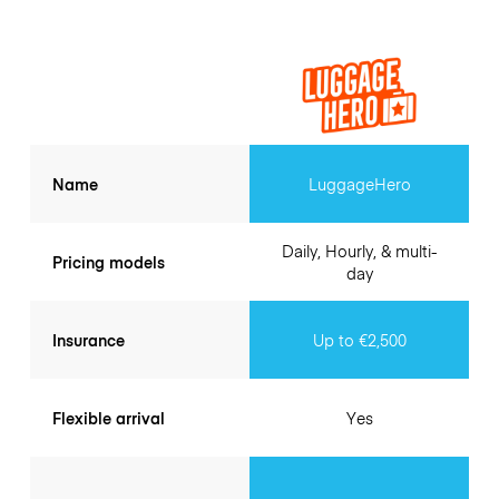
Name
LuggageHero
Daily, Hourly, & multi-
Pricing models
day
Insurance
Up to €2,500
Flexible arrival
Yes