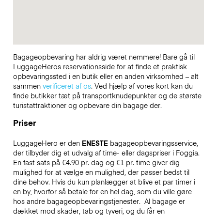
Bagageopbevaring har aldrig været nemmere! Bare gå til
LuggageHeros reservationsside for at finde et praktisk
opbevaringssted i en butik eller en anden virksomhed – alt
sammen
verificeret af os
. Ved hjælp af vores kort kan du
finde butikker tæt på transportknudepunkter og de største
turistattraktioner og opbevare din bagage der.
Priser
LuggageHero er den
ENESTE
bagageopbevaringsservice,
der tilbyder dig et udvalg af time- eller dagspriser i Foggia.
En fast sats på €4.90 pr. dag og €1 pr. time giver dig
mulighed for at vælge en mulighed, der passer bedst til
dine behov. Hvis du kun planlægger at blive et par timer i
en by, hvorfor så betale for en hel dag, som du ville gøre
hos andre bagageopbevaringstjenester.
Al bagage er
dækket mod skader, tab og tyveri, og du får en