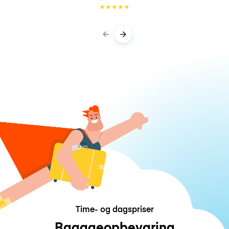
★
★
★
★
★
Time- og dagspriser
Bagageopbevaring