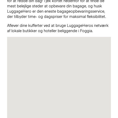
for at redde din dag! Tjek kortet nedenfor for at finde de
mest belejlige steder at opbevare din bagage, og husk
LuggageHero er den eneste bagageopbevaringsservice,
der tilbyder time- og dagspriser for maksimal fleksibilitet.
Aflever dine kufferter ved at bruge LuggageHeros netværk
af lokale butikker og hoteller beliggende i Foggia.