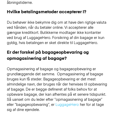
åbningstiderne.
Hvilke betalingsmetoder accepterer I?
Du behøver ikke bekymre dig om at have den rigtige valuta
ved hånden, når du betaler online. Vi accepterer alle
gængse kreditkort. Butikkerne modtager ikke kontanter
ved brug af LuggageHero. Forsikring af din bagage er kun
gyldig, hvis betalingen er sket direkte til LuggageHero.
Er der forskel på bagageopbevaring og
opmagasinering af bagage?
Opmagasinering af bagage og bagageopbevaring er
grundlæggende det samme. Opmagasinering af bagage
bruges kun få steder. Bagageopbevaring er det mest
almindelige navn, der bruges når der henvises til opbevaring
af bagage. De er begge defineret af folks behov for at
opbevare bagage, der kan afhentes på et senere tidspunkt.
Så uanset om du leder efter “opmagasinering af bagage”
eller “bagageopbevaring”, er
LuggageHero
her for at tage
sig af dine ejendele.