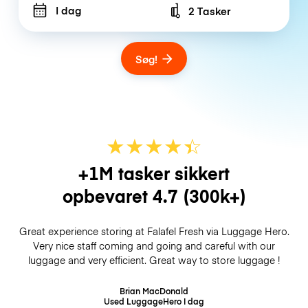
I dag
2 Tasker
Number of bags
Søg!
★
★
★
★
☆
★
+1M tasker sikkert
opbevaret
4.7
(300k+)
Great experience storing at Falafel Fresh via Luggage Hero.
Very nice staff coming and going and careful with our
luggage and very efficient. Great way to store luggage !
Brian MacDonald
Used LuggageHero
I dag