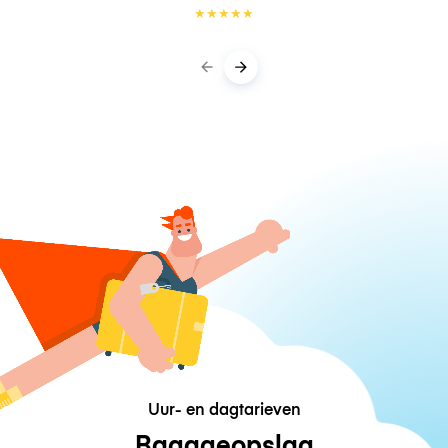
★
★
★
★
★
Uur- en dagtarieven
Bagageopslag