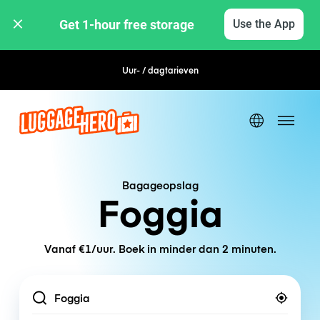
Get 1-hour free storage 
Use the App
Uur- / dagtarieven
Flexibel boeken
Bagageopslag
Foggia
Vanaf €1/uur. Boek in minder dan 2 minuten.
Location