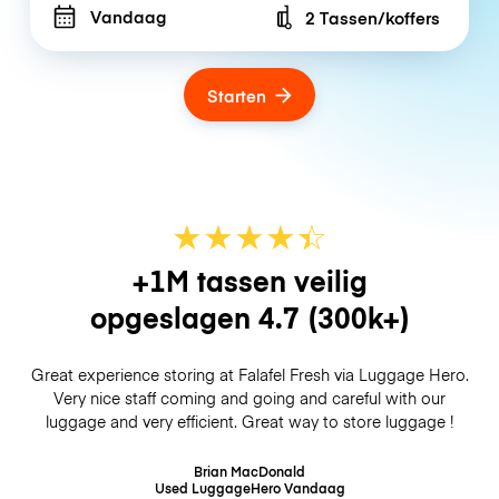
Vandaag
2 Tassen/koffers
Number of bags
Starten
★
★
★
★
☆
★
+1M tassen veilig
opgeslagen
4.7
(300k+)
Great experience storing at Falafel Fresh via Luggage Hero.
Very nice staff coming and going and careful with our
luggage and very efficient. Great way to store luggage !
Brian MacDonald
Used LuggageHero
Vandaag