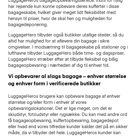
har rejsende kun kunne opbevare deres kufferter i disse
bagageskabe, hvilket giver meget lidt fleksibilitet med
hensyn til priser, hvor de skal hen og muligheden for
bagagedeponering.
LuggageHero tilbyder også butikker utallige steder, så du
altid har mulighed for at aflevere din bagage i sikre
omgivelser. I modsætning til bagageskabe på stationer og i
lufthavne tilbyder LuggageHero både time- og dagspriser.
LuggageHero stræber efter at tilbyde fleksibel og billig
bagageopbevaring i nærheden af dig til enhver tid.
Vi opbevarer al slags bagage – enhver størrelse
og enhver form i verificerede butikker
LuggageHeros brugere kan opbevare bagage af enhver
størrelse og/eller form i enhver af vores
opbevaringslokationer. Det er lige meget, om det er
skiudstyr, fotoudstyr eller rygsække. Du kan med andre ord
få bagageopbevaring, kuffertopbevaring, bagagedepot
eller hvad end vores tilfredse kunder kalder det på en sikker
måde, da vi tilbyder det hele. LuggageHeros kunder kan