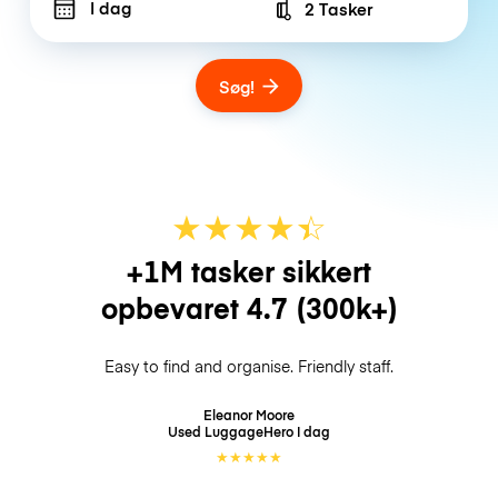
I dag
2 Tasker
Number of bags
Søg!
★
★
★
★
☆
★
+1M tasker sikkert
opbevaret
4.7
(300k+)
Easy to find and organise. Friendly staff.
Eleanor Moore
Used LuggageHero
I dag
★
★
★
★
★