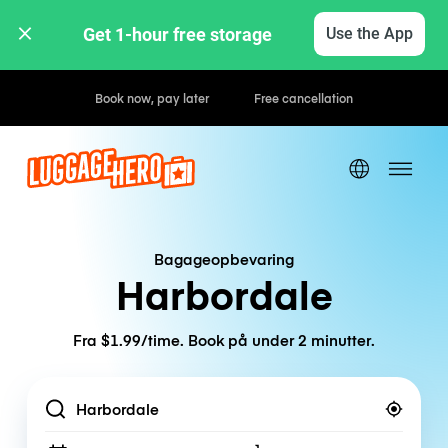
Get 1-hour free storage 
Use the App
Hourly / Daily Rates
Bagageopbevaring
Harbordale
Fra $1.99/time. Book på under 2 minutter.
Location