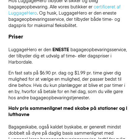
Hos LuggageHero tilbyder vi sikker og billig
bagageopbevaring. Alle vores butikker er
certificeret af
LuggageHero
. Og husk, LuggageHero er den eneste
bagageopbevaringsservice, der tilbyder både time- og
dagspris for maksimal fleksibilitet.
Priser
LuggageHero er den
ENESTE
bagageopbevaringsservice,
der tilbyder dig et udvalg af time- eller dagspriser i
Harbordale.
En fast sats på $6.90 pr. dag og $1.99 pr. time giver dig
mulighed for at vælge en mulighed, der passer bedst til
dine behov. Hvis du kun planlægger at blive et par timer i
en by, hvorfor så betale for en hel dag, som du ville gøre
hos andre bagageopbevaringstjenester.
Halv pris sammenlignet med skabe på stationer og i
lufthavne
Bagageskabe, også kaldet byskabe, er generelt mindst
dobbelt så dyre på daglig basis sammenlignet med
LuggageHeros bagageopbevaringsservice. Indtil for nylig