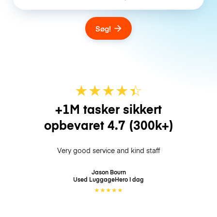
Søg!
★
★
★
★
☆
★
+1M tasker sikkert
opbevaret
4.7
(300k+)
Very good service and kind staff
Jason Bourn
Used LuggageHero
I dag
★
★
★
★
★