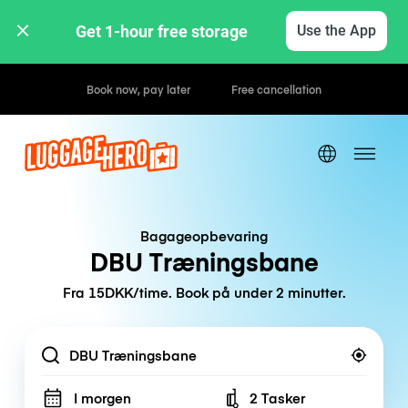
Get 1-hour free storage 
Use the App
Hourly / Daily Rates
Bagageopbevaring
DBU Træningsbane
Fra 15DKK/time. Book på under 2 minutter.
Location
I morgen
2 Tasker
Number of bags