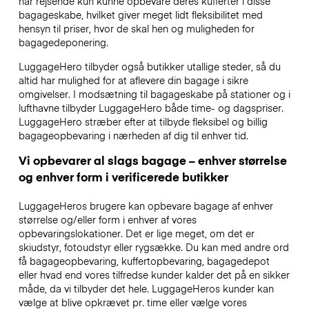
har rejsende kun kunne opbevare deres kufferter i disse
bagageskabe, hvilket giver meget lidt fleksibilitet med
hensyn til priser, hvor de skal hen og muligheden for
bagagedeponering.
LuggageHero tilbyder også butikker utallige steder, så du
altid har mulighed for at aflevere din bagage i sikre
omgivelser. I modsætning til bagageskabe på stationer og i
lufthavne tilbyder LuggageHero både time- og dagspriser.
LuggageHero stræber efter at tilbyde fleksibel og billig
bagageopbevaring i nærheden af dig til enhver tid.
Vi opbevarer al slags bagage – enhver størrelse
og enhver form i verificerede butikker
LuggageHeros brugere kan opbevare bagage af enhver
størrelse og/eller form i enhver af vores
opbevaringslokationer. Det er lige meget, om det er
skiudstyr, fotoudstyr eller rygsække. Du kan med andre ord
få bagageopbevaring, kuffertopbevaring, bagagedepot
eller hvad end vores tilfredse kunder kalder det på en sikker
måde, da vi tilbyder det hele. LuggageHeros kunder kan
vælge at blive opkrævet pr. time eller vælge vores