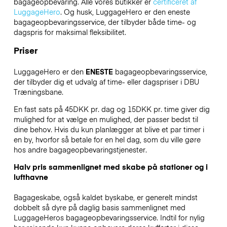
bagageopbevaring. Alle vores butikker er
certificeret af
LuggageHero
. Og husk, LuggageHero er den eneste
bagageopbevaringsservice, der tilbyder både time- og
dagspris for maksimal fleksibilitet.
Priser
LuggageHero er den
ENESTE
bagageopbevaringsservice,
der tilbyder dig et udvalg af time- eller dagspriser i DBU
Træningsbane.
En fast sats på 45DKK pr. dag og 15DKK pr. time giver dig
mulighed for at vælge en mulighed, der passer bedst til
dine behov. Hvis du kun planlægger at blive et par timer i
en by, hvorfor så betale for en hel dag, som du ville gøre
hos andre bagageopbevaringstjenester.
Halv pris sammenlignet med skabe på stationer og i
lufthavne
Bagageskabe, også kaldet byskabe, er generelt mindst
dobbelt så dyre på daglig basis sammenlignet med
LuggageHeros bagageopbevaringsservice. Indtil for nylig