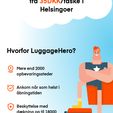
fra
35DKK
/taske i
Helsingoer
Hvorfor LuggageHero?
Mere end 2000
opbevaringssteder
Ankom når som helst i
åbningstiden
Beskyttelse med
dækning op til
18000