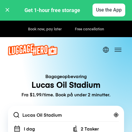
Get 1-hour free storage 
Use the App
Hourly / Daily Rates
Bagageopbevaring
Lucas Oil Stadium
Fra $1.99/time. Book på under 2 minutter.
Location
I dag
2 Tasker
Number of bags