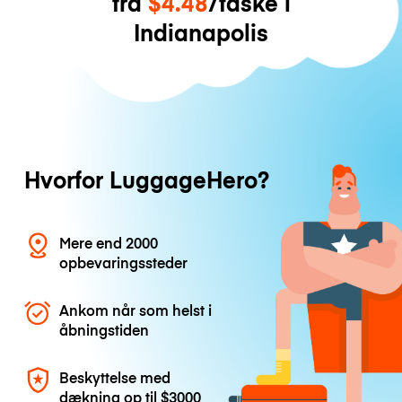
fra
$4.48
/taske i
Indianapolis
Hvorfor LuggageHero?
Mere end 2000
opbevaringssteder
Ankom når som helst i
åbningstiden
Beskyttelse med
dækning op til
$3000