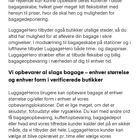
har rejsende kun kunne opbevare deres kufferter i disse
bagageskabe, hvilket giver meget lidt fleksibilitet med
hensyn til priser, hvor de skal hen og muligheden for
bagagedeponering.
LuggageHero tilbyder også butikker utallige steder, så du
altid har mulighed for at aflevere din bagage i sikre
omgivelser. I modsætning til bagageskabe på stationer og i
lufthavne tilbyder LuggageHero både time- og dagspriser.
LuggageHero stræber efter at tilbyde fleksibel og billig
bagageopbevaring i nærheden af dig til enhver tid.
Vi opbevarer al slags bagage – enhver størrelse
og enhver form i verificerede butikker
LuggageHeros brugere kan opbevare bagage af enhver
størrelse og/eller form i enhver af vores
opbevaringslokationer. Det er lige meget, om det er
skiudstyr, fotoudstyr eller rygsække. Du kan med andre ord
få bagageopbevaring, kuffertopbevaring, bagagedepot
eller hvad end vores tilfredse kunder kalder det på en sikker
måde, da vi tilbyder det hele. LuggageHeros kunder kan
vælge at blive opkrævet pr. time eller vælge vores