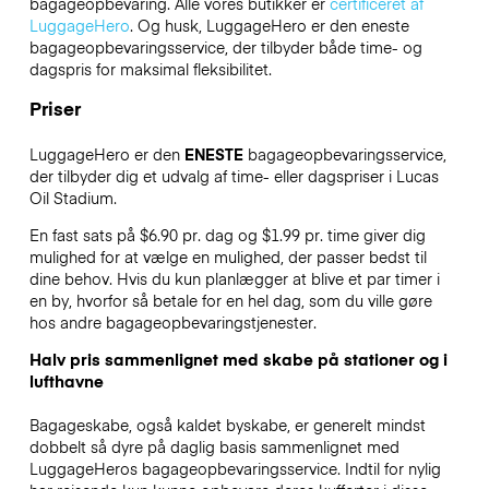
bagageopbevaring. Alle vores butikker er
certificeret af
LuggageHero
. Og husk, LuggageHero er den eneste
bagageopbevaringsservice, der tilbyder både time- og
dagspris for maksimal fleksibilitet.
Priser
LuggageHero er den
ENESTE
bagageopbevaringsservice,
der tilbyder dig et udvalg af time- eller dagspriser i Lucas
Oil Stadium.
En fast sats på $6.90 pr. dag og $1.99 pr. time giver dig
mulighed for at vælge en mulighed, der passer bedst til
dine behov. Hvis du kun planlægger at blive et par timer i
en by, hvorfor så betale for en hel dag, som du ville gøre
hos andre bagageopbevaringstjenester.
Halv pris sammenlignet med skabe på stationer og i
lufthavne
Bagageskabe, også kaldet byskabe, er generelt mindst
dobbelt så dyre på daglig basis sammenlignet med
LuggageHeros bagageopbevaringsservice. Indtil for nylig