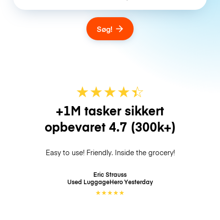
Søg!
★
★
★
★
☆
★
+1M tasker sikkert
opbevaret
4.7
(300k+)
Easy to use! Friendly. Inside the grocery!
Eric Strauss
Used LuggageHero
Yesterday
★
★
★
★
★