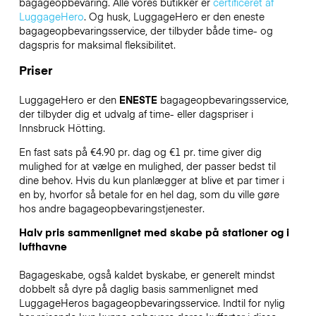
bagageopbevaring. Alle vores butikker er
certificeret af
LuggageHero
. Og husk, LuggageHero er den eneste
bagageopbevaringsservice, der tilbyder både time- og
dagspris for maksimal fleksibilitet.
Priser
LuggageHero er den
ENESTE
bagageopbevaringsservice,
der tilbyder dig et udvalg af time- eller dagspriser i
Innsbruck Hötting.
En fast sats på €4.90 pr. dag og €1 pr. time giver dig
mulighed for at vælge en mulighed, der passer bedst til
dine behov. Hvis du kun planlægger at blive et par timer i
en by, hvorfor så betale for en hel dag, som du ville gøre
hos andre bagageopbevaringstjenester.
Halv pris sammenlignet med skabe på stationer og i
lufthavne
Bagageskabe, også kaldet byskabe, er generelt mindst
dobbelt så dyre på daglig basis sammenlignet med
LuggageHeros bagageopbevaringsservice. Indtil for nylig