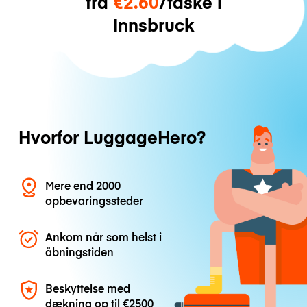
fra
€2.60
/taske i
Innsbruck
Hvorfor LuggageHero?
Mere end 2000
opbevaringssteder
Ankom når som helst i
åbningstiden
Beskyttelse med
dækning op til
€2500