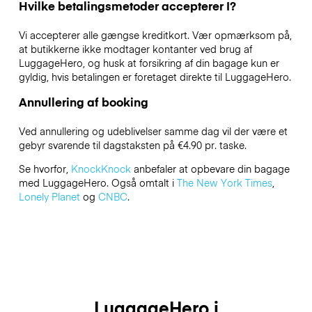
Hvilke betalingsmetoder accepterer I?
Vi accepterer alle gængse kreditkort. Vær opmærksom på,
at butikkerne ikke modtager kontanter ved brug af
LuggageHero, og husk at forsikring af din bagage kun er
gyldig, hvis betalingen er foretaget direkte til LuggageHero.
Annullering af booking
Ved annullering og udeblivelser samme dag vil der være et
gebyr svarende til dagstaksten på €4.90 pr. taske.
Se hvorfor,
KnockKnock
anbefaler at opbevare din bagage
med LuggageHero. Også omtalt i
The New York Times
,
Lonely Planet
og
CNBC
.
LuggageHero i