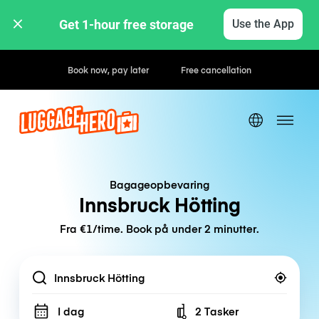
Get 1-hour free storage 
Use the App
Hourly / Daily Rates
Bagageopbevaring
Innsbruck Hötting
Fra €1/time. Book på under 2 minutter.
Location
I dag
2 Tasker
Number of bags