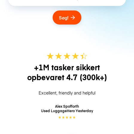
Søg!
★
★
★
★
☆
★
+1M tasker sikkert
opbevaret
4.7
(300k+)
Excellent, friendly and helpful
Alex Spofforth
Used LuggageHero
Yesterday
★
★
★
★
★