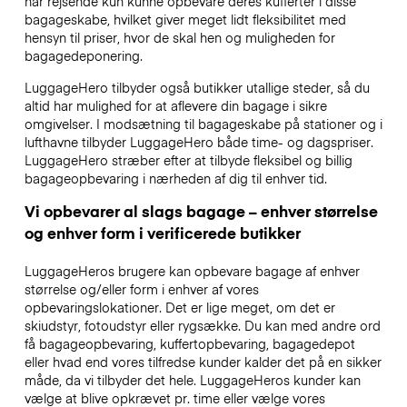
har rejsende kun kunne opbevare deres kufferter i disse
bagageskabe, hvilket giver meget lidt fleksibilitet med
hensyn til priser, hvor de skal hen og muligheden for
bagagedeponering.
LuggageHero tilbyder også butikker utallige steder, så du
altid har mulighed for at aflevere din bagage i sikre
omgivelser. I modsætning til bagageskabe på stationer og i
lufthavne tilbyder LuggageHero både time- og dagspriser.
LuggageHero stræber efter at tilbyde fleksibel og billig
bagageopbevaring i nærheden af dig til enhver tid.
Vi opbevarer al slags bagage – enhver størrelse
og enhver form i verificerede butikker
LuggageHeros brugere kan opbevare bagage af enhver
størrelse og/eller form i enhver af vores
opbevaringslokationer. Det er lige meget, om det er
skiudstyr, fotoudstyr eller rygsække. Du kan med andre ord
få bagageopbevaring, kuffertopbevaring, bagagedepot
eller hvad end vores tilfredse kunder kalder det på en sikker
måde, da vi tilbyder det hele. LuggageHeros kunder kan
vælge at blive opkrævet pr. time eller vælge vores