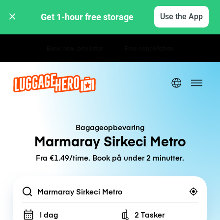
Get 1-hour free storage 
Use the App
Hourly / Daily Rates
Bagageopbevaring
Marmaray Sirkeci Metro
Fra €1.49/time. Book på under 2 minutter.
Location
I dag
2 Tasker
Number of bags