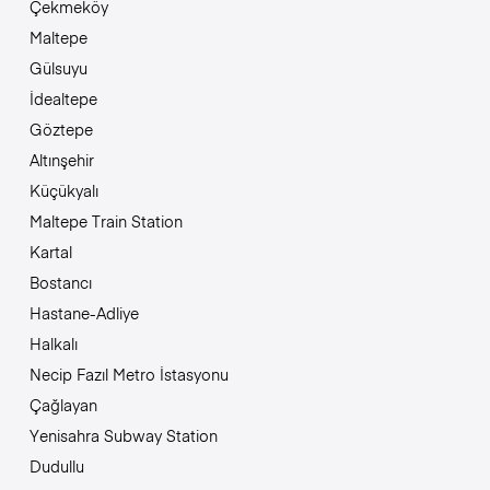
Çekmeköy
Maltepe
Gülsuyu
İdealtepe
Göztepe
Altınşehir
Küçükyalı
Maltepe Train Station
Kartal
Bostancı
Hastane-Adliye
Halkalı
Necip Fazıl Metro İstasyonu
Çağlayan
Yenisahra Subway Station
Dudullu