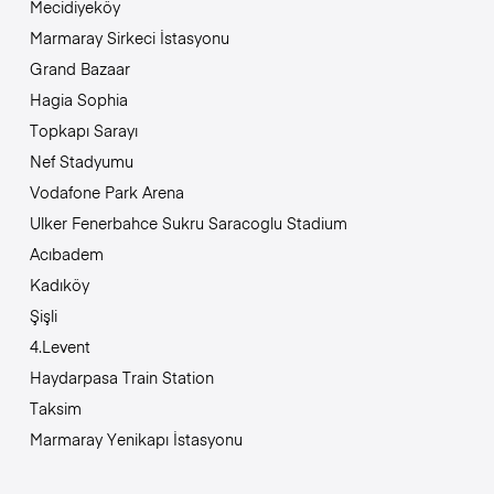
Mecidiyeköy
Marmaray Sirkeci İstasyonu
Grand Bazaar
Hagia Sophia
Topkapı Sarayı
Nef Stadyumu
Vodafone Park Arena
Ulker Fenerbahce Sukru Saracoglu Stadium
Acıbadem
Kadıköy
Şişli
4.Levent
Haydarpasa Train Station
Taksim
Marmaray Yenikapı İstasyonu