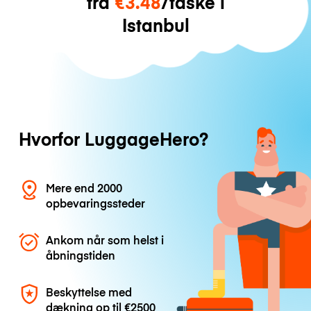
fra
€3.48
/taske i
Istanbul
Hvorfor LuggageHero?
Mere end 2000
opbevaringssteder
Ankom når som helst i
åbningstiden
Beskyttelse med
dækning op til
€2500