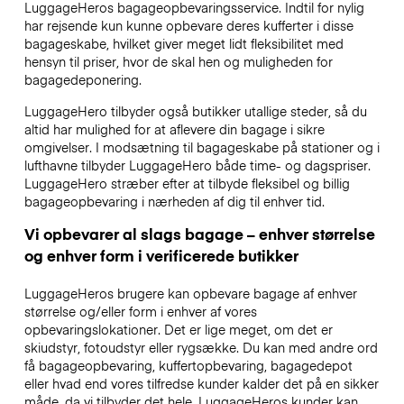
LuggageHeros bagageopbevaringsservice. Indtil for nylig
har rejsende kun kunne opbevare deres kufferter i disse
bagageskabe, hvilket giver meget lidt fleksibilitet med
hensyn til priser, hvor de skal hen og muligheden for
bagagedeponering.
LuggageHero tilbyder også butikker utallige steder, så du
altid har mulighed for at aflevere din bagage i sikre
omgivelser. I modsætning til bagageskabe på stationer og i
lufthavne tilbyder LuggageHero både time- og dagspriser.
LuggageHero stræber efter at tilbyde fleksibel og billig
bagageopbevaring i nærheden af dig til enhver tid.
Vi opbevarer al slags bagage – enhver størrelse
og enhver form i verificerede butikker
LuggageHeros brugere kan opbevare bagage af enhver
størrelse og/eller form i enhver af vores
opbevaringslokationer. Det er lige meget, om det er
skiudstyr, fotoudstyr eller rygsække. Du kan med andre ord
få bagageopbevaring, kuffertopbevaring, bagagedepot
eller hvad end vores tilfredse kunder kalder det på en sikker
måde, da vi tilbyder det hele. LuggageHeros kunder kan