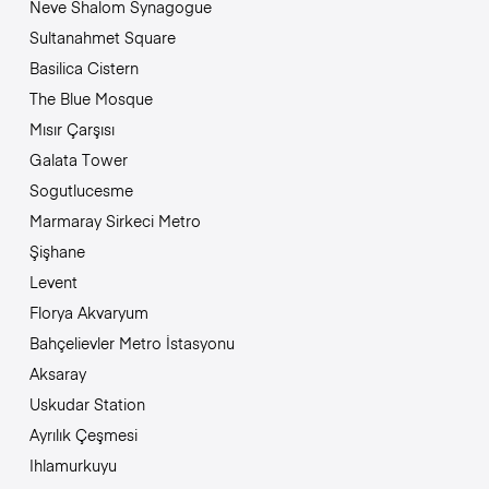
Neve Shalom Synagogue
Sultanahmet Square
Basilica Cistern
The Blue Mosque
Mısır Çarşısı
Galata Tower
Sogutlucesme
Marmaray Sirkeci Metro
Şişhane
Levent
Florya Akvaryum
Bahçelievler Metro İstasyonu
Aksaray
Uskudar Station
Ayrılık Çeşmesi
Ihlamurkuyu