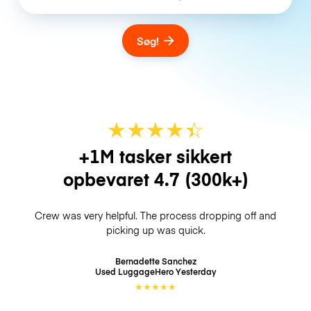
Søg!
★
★
★
★
☆
★
+1M tasker sikkert
opbevaret
4.7
(300k+)
Crew was very helpful. The process dropping off and
picking up was quick.
Bernadette Sanchez
Used LuggageHero
Yesterday
★
★
★
★
★