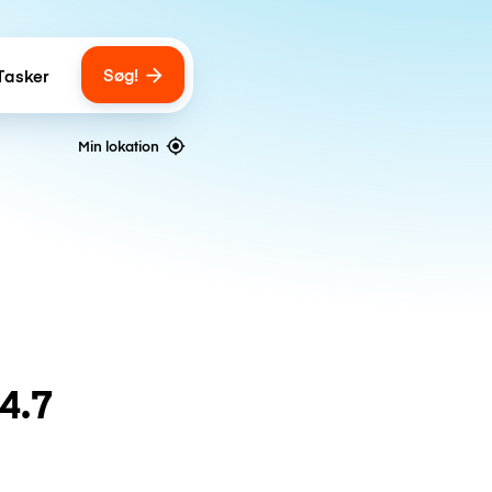
Søg!
Tasker
ber of bags
Min lokation
4.7