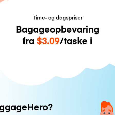
Time- og dagspriser
Bagageopbevaring
fra
$3.09
/taske i
uggageHero?