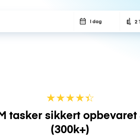
I dag
2 
Num
★
★
★
★
☆
★
M tasker sikkert opbevaret
(300k+)