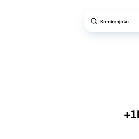
Location
+1