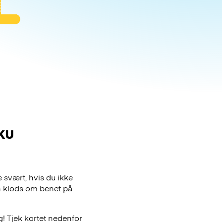
ku
 svært, hvis du ikke
en klods om benet på
! Tjek kortet nedenfor