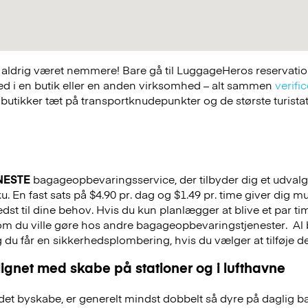
ldrig været nemmere! Bare gå til LuggageHeros reservations
ed i en butik eller en anden virksomhed – alt sammen
verific
 butikker tæt på transportknudepunkter og de største turist
NESTE
bagageopbevaringsservice, der tilbyder dig et udvalg a
. En fast sats på $4.90 pr. dag og $1.49 pr. time giver dig m
st til dine behov. Hvis du kun planlægger at blive et par tim
 som du ville gøre hos andre bagageopbevaringstjenester.
Al 
g du får en sikkerhedsplombering, hvis du vælger at tilføje det
ignet med skabe på stationer og i lufthavne
et byskabe, er generelt mindst dobbelt så dyre på daglig 