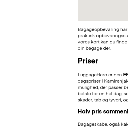
Bagageopbevaring har a
praktisk opbevaringsst
vores kort kan du finde
din bagage der.
Priser
LuggageHero er den
E
dagspriser i Kamirenjaku
mulighed, der passer bed
betale for en hel dag,
skader, tab og tyveri, o
Halv pris sammenl
Bagageskabe, også kald