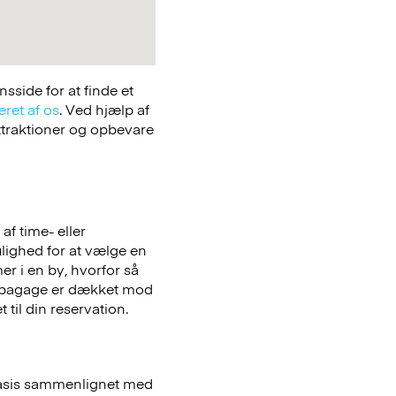
side for at finde et
eret af os
. Ved hjælp af
attraktioner og opbevare
f time- eller
ulighed for at vælge en
er i en by, hvorfor så
bagage er dækket mod
 til din reservation.
basis sammenlignet med