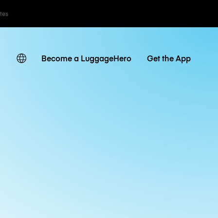
ates
Become a LuggageHero
Get the App