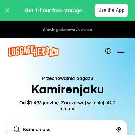
Get 1-hour free storage 
Use the App
Stawki godzinowe / dzienne
Przechowalnia bagażu
Kamirenjaku
Od $1.49/godzinę. Zarezerwuj w mniej niż 2
minuty.
Location