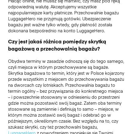
Płacąc online, nie musisz się martwić, czy masz pod ręką
odpowiednią walutę. Akceptujemy wszystkie
najpopularniejsze karty płatnicze. Przechowalnie bagażu
LuggageHero nie przyjmują gotówki. Ubezpieczenie
bagażu jest ważne tylko wtedy, gdy płatność została
dokonana bezpośrednio na konto LuggageHero.
Czy jest jakaś różnica pomiędzy skrytką
bagażową a przechowalnią bagażu?
Obydwa terminy w zasadzie odnoszą się do tego samego,
czyli miejsca w którym przechowywane są bagaże.
Skrytka bagażowa to termin, który jest w Polsce kojarzony
przede wszystkim z miejscem do przechowywania bagażu
na dworcach czy lotniskach. Przechowalnia bagażu to
termin ogólny – bez przywiązania do konkretnego miejsca
– i powszechnie stosowany w odniesieniu do przestrzeni
gdzie można pozostawić swój bagaż. Zatem oba terminy
stosowane są zamiennie i definiują to samo – miejsce, w
którym można zostawić swój bagaż i odebrać go w
późniejszym, określonym czasie. Bez względu na to, czy
szukasz skrytki, czy też przechowalni bagażu,
LuggageHero
z powodzeniem zaopiekuje się Twoimi