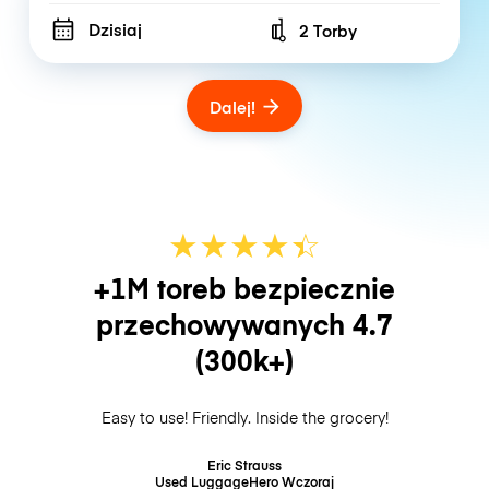
Dzisiaj
2 Torby
Number of bags
Dalej!
★
★
★
★
☆
★
+1M toreb bezpiecznie
przechowywanych
4.7
(300k+)
Easy to use! Friendly. Inside the grocery!
Eric Strauss
Used LuggageHero
Wczoraj