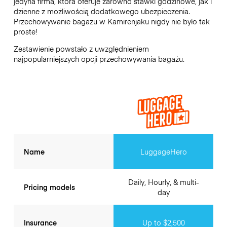
jedyna firma, która oferuje zarówno stawki godzinowe, jak i
dzienne z możliwością dodatkowego ubezpieczenia.
Przechowywanie bagażu w
Kamirenjaku
nigdy nie było tak
proste!
Zestawienie powstało z uwzględnieniem
najpopularniejszych opcji przechowywania bagażu.
Name
LuggageHero
Daily, Hourly, & multi-
Pricing models
day
Insurance
Up to $2,500