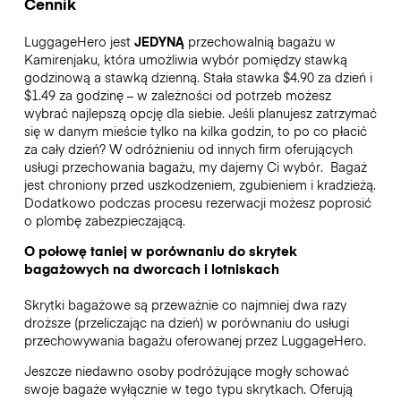
Cennik
LuggageHero jest
JEDYNĄ
przechowalnią bagażu w
Kamirenjaku, która umożliwia wybór pomiędzy stawką
godzinową a stawką dzienną. Stała stawka $4.90 za dzień i
$1.49 za godzinę – w zależności od potrzeb możesz
wybrać najlepszą opcję dla siebie. Jeśli planujesz zatrzymać
się w danym mieście tylko na kilka godzin, to po co płacić
za cały dzień? W odróżnieniu od innych firm oferujących
usługi przechowania bagażu, my dajemy Ci wybór.
Bagaż
jest chroniony przed uszkodzeniem, zgubieniem i kradzieżą.
Dodatkowo podczas procesu rezerwacji możesz poprosić
o plombę zabezpieczającą.
O połowę taniej w porównaniu do skrytek
bagażowych na dworcach i lotniskach
Skrytki bagażowe są przeważnie co najmniej dwa razy
droższe (przeliczając na dzień) w porównaniu do usługi
przechowywania bagażu oferowanej przez LuggageHero.
Jeszcze niedawno osoby podróżujące mogły schować
swoje bagaże wyłącznie w tego typu skrytkach. Oferują