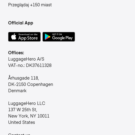
Przeglądaj +150 miast
Official App
Offices:
LuggageHero A/S
VAT-no.: DK37611328
Århusgade 118,
DK-2150 Copenhagen
Denmark
LuggageHero LLC
137 W 25th St,
New York, NY 10011
United States
Contact us