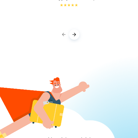
★
★
★
★
★