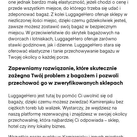
one jednak bardzo małą elastyczność, jeżeli chodzi o cenę i
przede wszystkim miejsce, do którego trzeba się udać i
zdeponować bagaż. Z kolei LuggageHero oferuje sklepy w
niezliczonej ilości miejsc, dzięki czemu gdziekolwiek jesteś,
zawsze możesz zostawić swój bagaż w bezpiecznym
miejscu. W przeciwieństwie do skrytek bagażowych na
dworcach i lotniskach, LuggageHero oferuje zarówno
stawki godzinowe, jak i dzienne. LuggageHero stara się
oferować elastyczne i tanie przechowywanie bagażu w
Twojej okolicy o każdej porze.
Zapewniamy rozwiązanie, które skutecznie
zażegna Twój problem z bagażem i pozwoli
przechować go w zweryfikowanych sklepach
LuggageHero jest tutaj by pomóc Ci uwolnić się od
bagaży, dzięki czemu możesz zwiedzać Kamirenjaku bez
ciężkich toreb lub walizek. Wystarczy, że wejdziesz na
naszą platformę rezerwacyjną i znajdziesz w swojej okolicy
przechowalnię, która najbardziej Ci odpowiada – sklep,
hotel czy inny lokalny biznes.
Wszystkie nasze punkty w Kamirenjaku i innych miastach