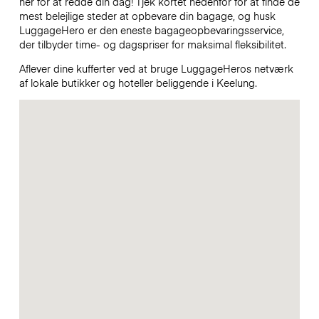
her for at redde din dag! Tjek kortet nedenfor for at finde de
mest belejlige steder at opbevare din bagage, og husk
LuggageHero er den eneste bagageopbevaringsservice,
der tilbyder time- og dagspriser for maksimal fleksibilitet.
Aflever dine kufferter ved at bruge LuggageHeros netværk
af lokale butikker og hoteller beliggende i Keelung.