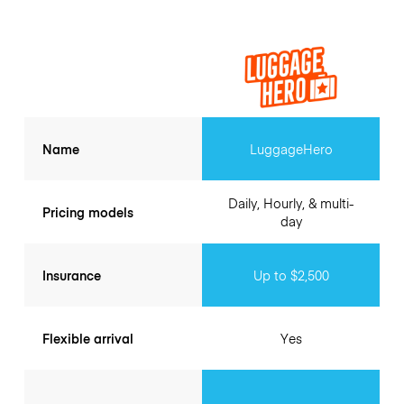
Name
LuggageHero
Daily, Hourly, & multi-
Pricing models
day
Insurance
Up to $2,500
Flexible arrival
Yes