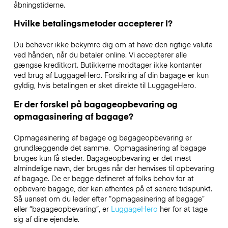
åbningstiderne.
Hvilke betalingsmetoder accepterer I?
Du behøver ikke bekymre dig om at have den rigtige valuta
ved hånden, når du betaler online. Vi accepterer alle
gængse kreditkort. Butikkerne modtager ikke kontanter
ved brug af LuggageHero. Forsikring af din bagage er kun
gyldig, hvis betalingen er sket direkte til LuggageHero.
Er der forskel på bagageopbevaring og
opmagasinering af bagage?
Opmagasinering af bagage og bagageopbevaring er
grundlæggende det samme. Opmagasinering af bagage
bruges kun få steder. Bagageopbevaring er det mest
almindelige navn, der bruges når der henvises til opbevaring
af bagage. De er begge defineret af folks behov for at
opbevare bagage, der kan afhentes på et senere tidspunkt.
Så uanset om du leder efter “opmagasinering af bagage”
eller “bagageopbevaring”, er
LuggageHero
her for at tage
sig af dine ejendele.