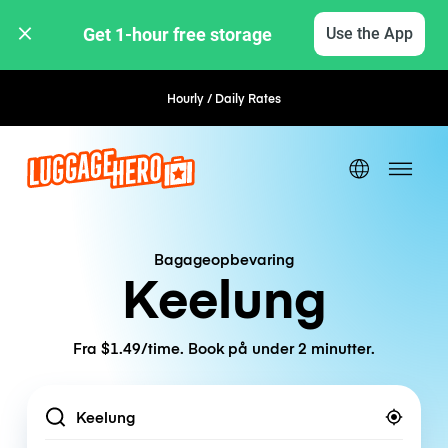
Get 1-hour free storage 
Use the App
Hourly / Daily Rates
Flexible Booking
Bagageopbevaring
Keelung
Fra $1.49/time. Book på under 2 minutter.
Location