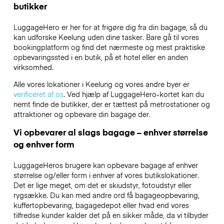
butikker
LuggageHero er her for at frigøre dig fra din bagage, så du
kan udforske Keelung uden dine tasker. Bare gå til vores
bookingplatform og find det nærmeste og mest praktiske
opbevaringssted i en butik, på et hotel eller en anden
virksomhed.
Alle vores lokationer i Keelung og vores andre byer er
verificeret af os
. Ved hjælp af LuggageHero-kortet kan du
nemt finde de butikker, der er tættest på metrostationer og
attraktioner og opbevare din bagage der.
Vi opbevarer al slags bagage – enhver størrelse
og enhver form
LuggageHeros brugere kan opbevare bagage af enhver
størrelse og/eller form i enhver af vores butikslokationer.
Det er lige meget, om det er skiudstyr, fotoudstyr eller
rygsække. Du kan med andre ord få bagageopbevaring,
kuffertopbevaring, bagagedepot eller hvad end vores
tilfredse kunder kalder det på en sikker måde, da vi tilbyder