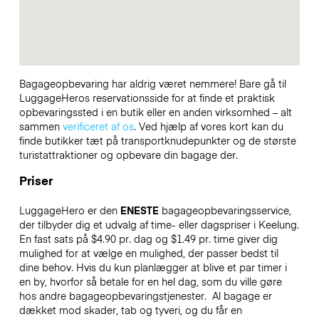
Bagageopbevaring har aldrig været nemmere! Bare gå til
LuggageHeros reservationsside for at finde et praktisk
opbevaringssted i en butik eller en anden virksomhed – alt
sammen
verificeret af os
. Ved hjælp af vores kort kan du
finde butikker tæt på transportknudepunkter og de største
turistattraktioner og opbevare din bagage der.
Priser
LuggageHero er den
ENESTE
bagageopbevaringsservice,
der tilbyder dig et udvalg af time- eller dagspriser i Keelung.
En fast sats på $4.90 pr. dag og $1.49 pr. time giver dig
mulighed for at vælge en mulighed, der passer bedst til
dine behov. Hvis du kun planlægger at blive et par timer i
en by, hvorfor så betale for en hel dag, som du ville gøre
hos andre bagageopbevaringstjenester.
Al bagage er
dækket mod skader, tab og tyveri, og du får en