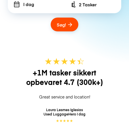
I dag
2 Tasker
Number of bags
Søg!
★
★
★
★
☆
★
+1M tasker sikkert
opbevaret
4.7
(300k+)
Great service and location!
Laura Lesmes Iglesias
Used LuggageHero
I dag
★
★
★
★
★