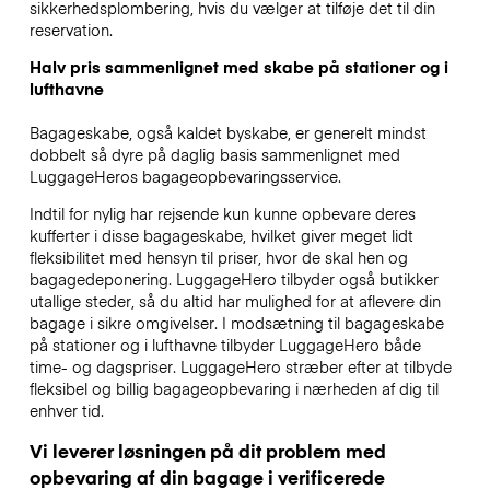
sikkerhedsplombering, hvis du vælger at tilføje det til din
reservation.
Halv pris sammenlignet med skabe på stationer og i
lufthavne
Bagageskabe, også kaldet byskabe, er generelt mindst
dobbelt så dyre på daglig basis sammenlignet med
LuggageHeros bagageopbevaringsservice.
Indtil for nylig har rejsende kun kunne opbevare deres
kufferter i disse bagageskabe, hvilket giver meget lidt
fleksibilitet med hensyn til priser, hvor de skal hen og
bagagedeponering. LuggageHero tilbyder også butikker
utallige steder, så du altid har mulighed for at aflevere din
bagage i sikre omgivelser. I modsætning til bagageskabe
på stationer og i lufthavne tilbyder LuggageHero både
time- og dagspriser. LuggageHero stræber efter at tilbyde
fleksibel og billig bagageopbevaring i nærheden af dig til
enhver tid.
Vi leverer løsningen på dit problem med
opbevaring af din bagage i verificerede