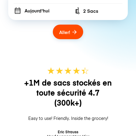
Aujourd'hui
2 Sacs
Number of bags
Aller!
★
★
★
★
☆
★
+1M de sacs stockés en
toute sécurité
4.7
(300k+)
Easy to use! Friendly. Inside the grocery!
Eric Strauss