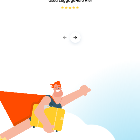
Used LuggageHero
Hier
★
★
★
★
★