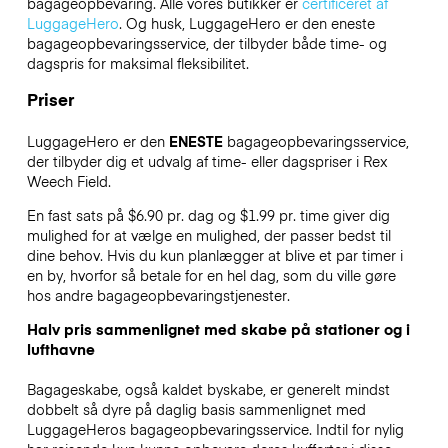
bagageopbevaring. Alle vores butikker er
certificeret af
LuggageHero
. Og husk, LuggageHero er den eneste
bagageopbevaringsservice, der tilbyder både time- og
dagspris for maksimal fleksibilitet.
Priser
LuggageHero er den
ENESTE
bagageopbevaringsservice,
der tilbyder dig et udvalg af time- eller dagspriser i Rex
Weech Field.
En fast sats på $6.90 pr. dag og $1.99 pr. time giver dig
mulighed for at vælge en mulighed, der passer bedst til
dine behov. Hvis du kun planlægger at blive et par timer i
en by, hvorfor så betale for en hel dag, som du ville gøre
hos andre bagageopbevaringstjenester.
Halv pris sammenlignet med skabe på stationer og i
lufthavne
Bagageskabe, også kaldet byskabe, er generelt mindst
dobbelt så dyre på daglig basis sammenlignet med
LuggageHeros bagageopbevaringsservice. Indtil for nylig