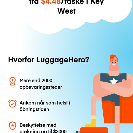
fra
$4.48
/taske i Key
West
Hvorfor LuggageHero?
Mere end 2000
opbevaringssteder
Ankom når som helst i
åbningstiden
Beskyttelse med
dækning op til
$3000