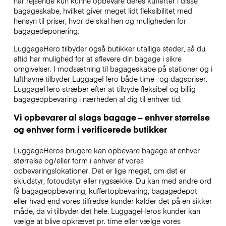
har rejsende kun kunne opbevare deres kufferter i disse
bagageskabe, hvilket giver meget lidt fleksibilitet med
hensyn til priser, hvor de skal hen og muligheden for
bagagedeponering.
LuggageHero tilbyder også butikker utallige steder, så du
altid har mulighed for at aflevere din bagage i sikre
omgivelser. I modsætning til bagageskabe på stationer og i
lufthavne tilbyder LuggageHero både time- og dagspriser.
LuggageHero stræber efter at tilbyde fleksibel og billig
bagageopbevaring i nærheden af dig til enhver tid.
Vi opbevarer al slags bagage – enhver størrelse
og enhver form i verificerede butikker
LuggageHeros brugere kan opbevare bagage af enhver
størrelse og/eller form i enhver af vores
opbevaringslokationer. Det er lige meget, om det er
skiudstyr, fotoudstyr eller rygsække. Du kan med andre ord
få bagageopbevaring, kuffertopbevaring, bagagedepot
eller hvad end vores tilfredse kunder kalder det på en sikker
måde, da vi tilbyder det hele. LuggageHeros kunder kan
vælge at blive opkrævet pr. time eller vælge vores