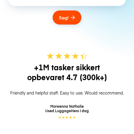
Søg!
★
★
★
★
☆
★
+1M tasker sikkert
opbevaret
4.7
(300k+)
Friendly and helpful staff. Easy to use. Would recommend.
Morwenna Nathalie
Used LuggageHero
I dag
★
★
★
★
★