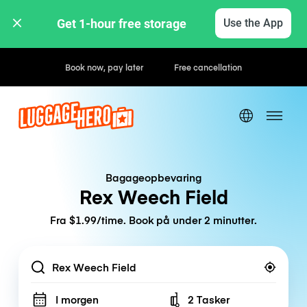
Get 1-hour free storage 
Use the App
Hourly / Daily Rates
Bagageopbevaring
Rex Weech Field
Fra $1.99/time. Book på under 2 minutter.
Location
I morgen
2 Tasker
Number of bags