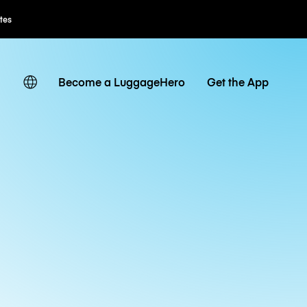
ates
Become a LuggageHero
Get the App