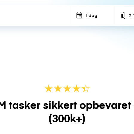
I dag
2 
Num
★
★
★
★
☆
★
M tasker sikkert opbevaret
(300k+)