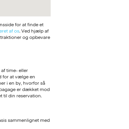
side for at finde et
eret af os
. Ved hjælp af
attraktioner og opbevare
f time- eller
ed for at vælge en
er i en by, hvorfor så
bagage er dækket mod
 til din reservation.
basis sammenlignet med