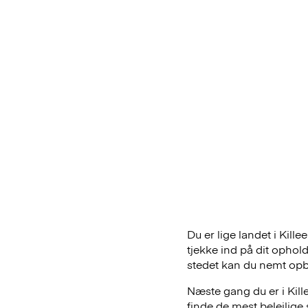
Du er lige landet i Kill
tjekke ind på dit ophol
stedet kan du nemt opb
Næste gang du er i Kill
finde de mest belejlig