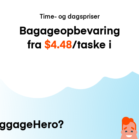
Time- og dagspriser
Bagageopbevaring
fra
$4.48
/taske i
uggageHero?