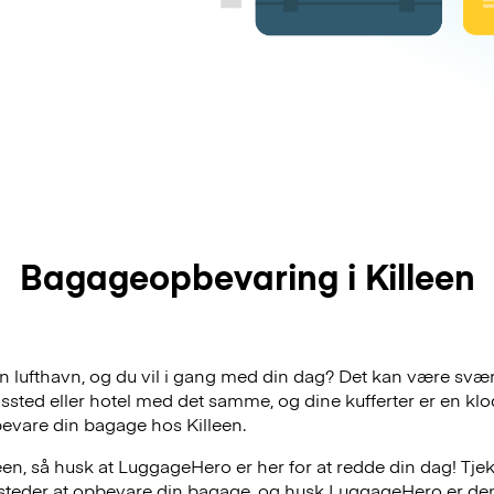
Bagageopbevaring i Killeen
een lufthavn, og du vil i gang med din dag? Det kan være svær
dssted eller hotel med det samme, og dine kufferter er en klo
evare din bagage hos Killeen.
een, så husk at LuggageHero er her for at redde din dag! Tjek
e steder at opbevare din bagage, og husk LuggageHero er de