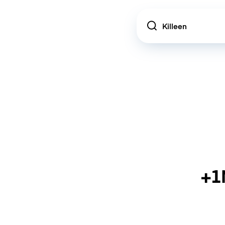
Location
+1