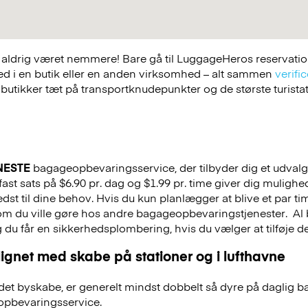
ldrig været nemmere! Bare gå til LuggageHeros reservations
ed i en butik eller en anden virksomhed – alt sammen
verific
 butikker tæt på transportknudepunkter og de største turist
NESTE
bagageopbevaringsservice, der tilbyder dig et udvalg a
 fast sats på $6.90 pr. dag og $1.99 pr. time giver dig muligh
st til dine behov. Hvis du kun planlægger at blive et par tim
 som du ville gøre hos andre bagageopbevaringstjenester.
Al 
g du får en sikkerhedsplombering, hvis du vælger at tilføje det
ignet med skabe på stationer og i lufthavne
et byskabe, er generelt mindst dobbelt så dyre på daglig 
pbevaringsservice.