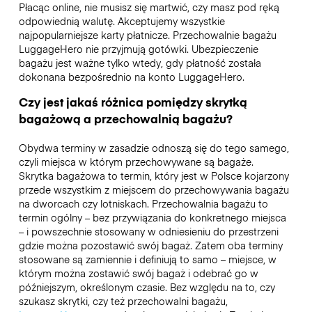
Płacąc online, nie musisz się martwić, czy masz pod ręką
odpowiednią walutę. Akceptujemy wszystkie
najpopularniejsze karty płatnicze. Przechowalnie bagażu
LuggageHero nie przyjmują gotówki. Ubezpieczenie
bagażu jest ważne tylko wtedy, gdy płatność została
dokonana bezpośrednio na konto LuggageHero.
Czy jest jakaś różnica pomiędzy skrytką
bagażową a przechowalnią bagażu?
Obydwa terminy w zasadzie odnoszą się do tego samego,
czyli miejsca w którym przechowywane są bagaże.
Skrytka bagażowa to termin, który jest w Polsce kojarzony
przede wszystkim z miejscem do przechowywania bagażu
na dworcach czy lotniskach. Przechowalnia bagażu to
termin ogólny – bez przywiązania do konkretnego miejsca
– i powszechnie stosowany w odniesieniu do przestrzeni
gdzie można pozostawić swój bagaż. Zatem oba terminy
stosowane są zamiennie i definiują to samo – miejsce, w
którym można zostawić swój bagaż i odebrać go w
późniejszym, określonym czasie. Bez względu na to, czy
szukasz skrytki, czy też przechowalni bagażu,