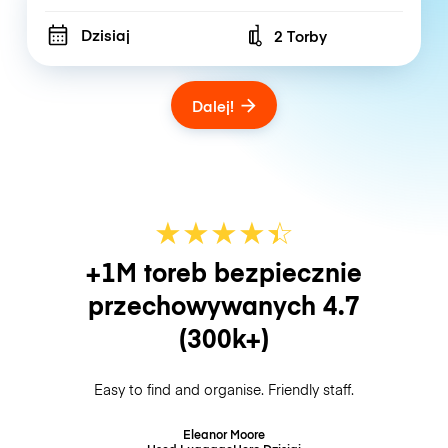
Dzisiaj
2 Torby
Number of bags
Dalej!
★
★
★
★
☆
★
+1M toreb bezpiecznie
przechowywanych
4.7
(300k+)
Easy to find and organise. Friendly staff.
Eleanor Moore