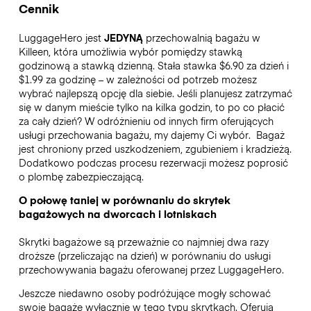
Cennik
LuggageHero jest
JEDYNĄ
przechowalnią bagażu w
Killeen, która umożliwia wybór pomiędzy stawką
godzinową a stawką dzienną. Stała stawka $6.90 za dzień i
$1.99 za godzinę – w zależności od potrzeb możesz
wybrać najlepszą opcję dla siebie. Jeśli planujesz zatrzymać
się w danym mieście tylko na kilka godzin, to po co płacić
za cały dzień? W odróżnieniu od innych firm oferujących
usługi przechowania bagażu, my dajemy Ci wybór.
Bagaż
jest chroniony przed uszkodzeniem, zgubieniem i kradzieżą.
Dodatkowo podczas procesu rezerwacji możesz poprosić
o plombę zabezpieczającą.
O połowę taniej w porównaniu do skrytek
bagażowych na dworcach i lotniskach
Skrytki bagażowe są przeważnie co najmniej dwa razy
droższe (przeliczając na dzień) w porównaniu do usługi
przechowywania bagażu oferowanej przez LuggageHero.
Jeszcze niedawno osoby podróżujące mogły schować
swoje bagaże wyłącznie w tego typu skrytkach. Oferują