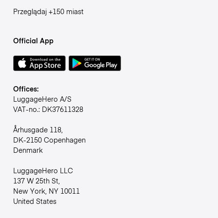
Przeglądaj +150 miast
Official App
Offices:
LuggageHero A/S
VAT-no.: DK37611328
Århusgade 118,
DK-2150 Copenhagen
Denmark
LuggageHero LLC
137 W 25th St,
New York, NY 10011
United States