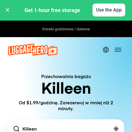
Get 1-hour free storage 
Use the App
Stawki godzinowe / dzienne
Przechowalnia bagażu
Killeen
Od $1.99/godzinę. Zarezerwuj w mniej niż 2
minuty.
Location