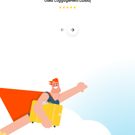
Used LuggageHero
Dzisiaj
★
★
★
★
★