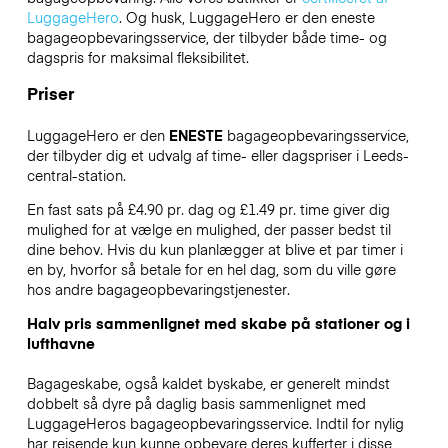
LuggageHero
. Og husk, LuggageHero er den eneste
bagageopbevaringsservice, der tilbyder både time- og
dagspris for maksimal fleksibilitet.
Priser
LuggageHero er den
ENESTE
bagageopbevaringsservice,
der tilbyder dig et udvalg af time- eller dagspriser i Leeds-
central-station.
En fast sats på £4.90 pr. dag og £1.49 pr. time giver dig
mulighed for at vælge en mulighed, der passer bedst til
dine behov. Hvis du kun planlægger at blive et par timer i
en by, hvorfor så betale for en hel dag, som du ville gøre
hos andre bagageopbevaringstjenester.
Halv pris sammenlignet med skabe på stationer og i
lufthavne
Bagageskabe, også kaldet byskabe, er generelt mindst
dobbelt så dyre på daglig basis sammenlignet med
LuggageHeros bagageopbevaringsservice. Indtil for nylig
har rejsende kun kunne opbevare deres kufferter i disse