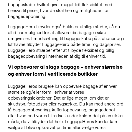
bagageskabe, hvilket giver meget lidt fleksibilitet med
hensyn til priser, hvor de skal hen og muligheden for
bagagedeponering.
LuggageHero tilbyder også butikker utallige steder, så du
altid har mulighed for at aflevere din bagage i sikre
omgivelser. I modsætning til bagageskabe på stationer og i
lufthavne tilbyder LuggageHero både time- og dagspriser.
LuggageHero stræber efter at tilbyde fleksibel og billig
bagageopbevaring i nærheden af dig til enhver tid.
Vi opbevarer al slags bagage – enhver størrelse
og enhver form i verificerede butikker
LuggageHeros brugere kan opbevare bagage af enhver
størrelse og/eller form i enhver af vores
opbevaringslokationer. Det er lige meget, om det er
skiudstyr, fotoudstyr eller rygsække. Du kan med andre ord
få bagageopbevaring, kuffertopbevaring, bagagedepot
eller hvad end vores tilfredse kunder kalder det på en sikker
måde, da vi tilbyder det hele. LuggageHeros kunder kan
vælge at blive opkrævet pr. time eller vælge vores