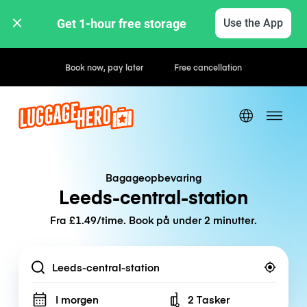
Get 1-hour free storage 
Use the App
Hourly / Daily Rates
Bagageopbevaring
Leeds-central-station
Fra £1.49/time. Book på under 2 minutter.
Location
I morgen
2 Tasker
Number of bags