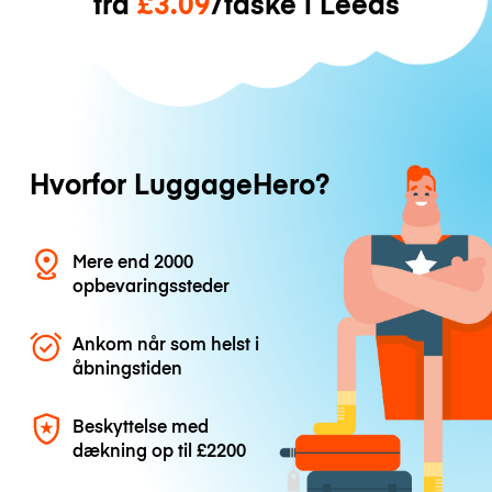
fra
£3.09
/taske i Leeds
Hvorfor LuggageHero?
Mere end 2000
opbevaringssteder
Ankom når som helst i
åbningstiden
Beskyttelse med
dækning op til
£2200