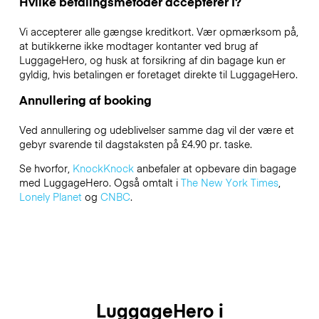
Hvilke betalingsmetoder accepterer I?
Vi accepterer alle gængse kreditkort. Vær opmærksom på,
at butikkerne ikke modtager kontanter ved brug af
LuggageHero, og husk at forsikring af din bagage kun er
gyldig, hvis betalingen er foretaget direkte til LuggageHero.
Annullering af booking
Ved annullering og udeblivelser samme dag vil der være et
gebyr svarende til dagstaksten på £4.90 pr. taske.
Se hvorfor,
KnockKnock
anbefaler at opbevare din bagage
med LuggageHero. Også omtalt i
The New York Times
,
Lonely Planet
og
CNBC
.
LuggageHero i