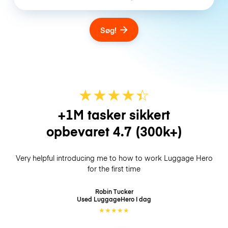
Søg!
★
★
★
★
☆
★
+1M tasker sikkert
opbevaret
4.7
(300k+)
Very helpful introducing me to how to work Luggage Hero
for the first time
Robin Tucker
Used LuggageHero
I dag
★
★
★
★
★