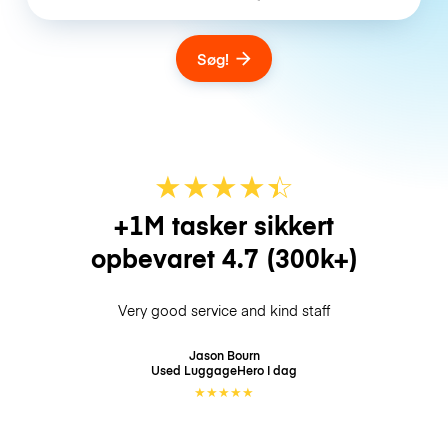
Søg!
★
★
★
★
☆
★
+1M tasker sikkert
opbevaret
4.7
(300k+)
Very good service and kind staff
Jason Bourn
Used LuggageHero
I dag
★
★
★
★
★