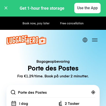
Get 1-hour free storage 
Use the App
Book now, pay later
Free cancellation
Bagageopbevaring
Porte des Postes
Fra €1.29/time. Book på under 2 minutter.
Location
I dag
2 Tasker
Number of bags