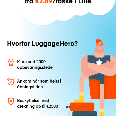
fra
€2.89
/taske i Lille
Hvorfor LuggageHero?
Mere end 2000
opbevaringssteder
Ankom når som helst i
åbningstiden
Beskyttelse med
dækning op til
€2500