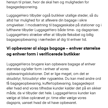
hensyn til priser, hvor de skal hen og muligheden for
bagagedeponering.
LuggageHero tilbyder også butikker utallige steder, så du
altid har mulighed for at aflevere din bagage i sikre
omgivelser. I modsætning til bagageskabe på stationer og i
lufthavne tilbyder LuggageHero både time- og dagspriser.
LuggageHero stræber efter at tilbyde fleksibel og billig
bagageopbevaring i nærheden af dig til enhver tid.
Vi opbevarer al slags bagage – enhver størrelse
og enhver form i verificerede butikker
LuggageHeros brugere kan opbevare bagage af enhver
størrelse og/eller form i enhver af vores
opbevaringslokationer. Det er lige meget, om det er
skiudstyr, fotoudstyr eller rygsække. Du kan med andre ord
få bagageopbevaring, kuffertopbevaring, bagagedepot
eller hvad end vores tilfredse kunder kalder det på en sikker
måde, da vi tilbyder det hele. LuggageHeros kunder kan
vælge at blive opkrævet pr. time eller vælge vores
dagspris, uanset hvad de vil have opbevaret.