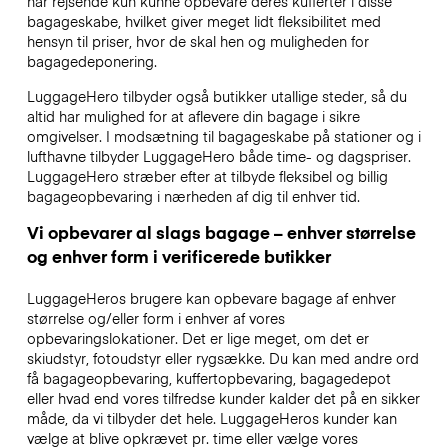
har rejsende kun kunne opbevare deres kufferter i disse
bagageskabe, hvilket giver meget lidt fleksibilitet med
hensyn til priser, hvor de skal hen og muligheden for
bagagedeponering.
LuggageHero tilbyder også butikker utallige steder, så du
altid har mulighed for at aflevere din bagage i sikre
omgivelser. I modsætning til bagageskabe på stationer og i
lufthavne tilbyder LuggageHero både time- og dagspriser.
LuggageHero stræber efter at tilbyde fleksibel og billig
bagageopbevaring i nærheden af dig til enhver tid.
Vi opbevarer al slags bagage – enhver størrelse
og enhver form i verificerede butikker
LuggageHeros brugere kan opbevare bagage af enhver
størrelse og/eller form i enhver af vores
opbevaringslokationer. Det er lige meget, om det er
skiudstyr, fotoudstyr eller rygsække. Du kan med andre ord
få bagageopbevaring, kuffertopbevaring, bagagedepot
eller hvad end vores tilfredse kunder kalder det på en sikker
måde, da vi tilbyder det hele. LuggageHeros kunder kan
vælge at blive opkrævet pr. time eller vælge vores