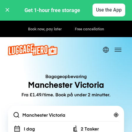
Get 1-hour free storage 
Use the App
Hourly / Daily Rates
Bagageopbevaring
Manchester Victoria
Fra £1.49/time. Book på under 2 minutter.
Location
I dag
2 Tasker
Number of bags