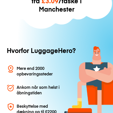
fra
£3.09
/taske i
Manchester
Hvorfor LuggageHero?
Mere end 2000
opbevaringssteder
Ankom når som helst i
åbningstiden
Beskyttelse med
dækning op til
£2200