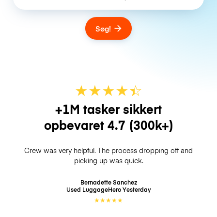
Søg!
★
★
★
★
☆
★
+1M tasker sikkert
opbevaret
4.7
(300k+)
Crew was very helpful. The process dropping off and
picking up was quick.
Bernadette Sanchez
Used LuggageHero
Yesterday
★
★
★
★
★