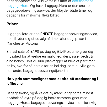
bagageopbevaring. Alle vores butikker er
certificeret af
LuggageHero
. Og husk, LuggageHero er den eneste
bagageopbevaringsservice, der tilbyder både time- og
dagspris for maksimal fleksibilitet.
Priser
LuggageHero er den
ENESTE
bagageopbevaringsservice,
der tilbyder dig et udvalg af time- eller dagspriser i
Manchester Victoria.
En fast sats på £4.90 pr. dag og £1.49 pr. time giver dig
mulighed for at vælge en mulighed, der passer bedst til
dine behov. Hvis du kun planlægger at blive et par timer i
en by, hvorfor så betale for en hel dag, som du ville gøre
hos andre bagageopbevaringstjenester.
Halv pris sammenlignet med skabe på stationer og i
lufthavne
Bagageskabe, også kaldet byskabe, er generelt mindst
dobbelt så dyre på daglig basis sammenlignet med
LuggageHeros bagageopbevaringsservice. Indtil for nylig