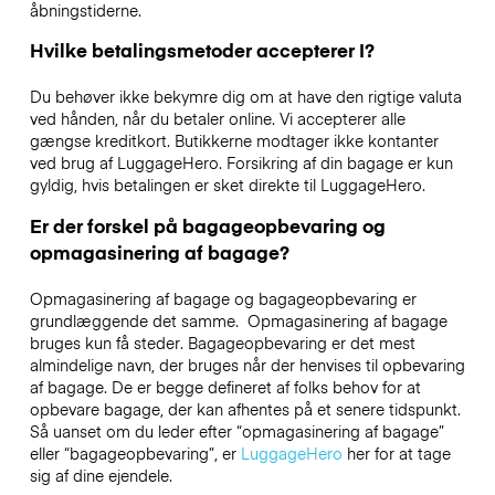
åbningstiderne.
Hvilke betalingsmetoder accepterer I?
Du behøver ikke bekymre dig om at have den rigtige valuta
ved hånden, når du betaler online. Vi accepterer alle
gængse kreditkort. Butikkerne modtager ikke kontanter
ved brug af LuggageHero. Forsikring af din bagage er kun
gyldig, hvis betalingen er sket direkte til LuggageHero.
Er der forskel på bagageopbevaring og
opmagasinering af bagage?
Opmagasinering af bagage og bagageopbevaring er
grundlæggende det samme. Opmagasinering af bagage
bruges kun få steder. Bagageopbevaring er det mest
almindelige navn, der bruges når der henvises til opbevaring
af bagage. De er begge defineret af folks behov for at
opbevare bagage, der kan afhentes på et senere tidspunkt.
Så uanset om du leder efter “opmagasinering af bagage”
eller “bagageopbevaring”, er
LuggageHero
her for at tage
sig af dine ejendele.