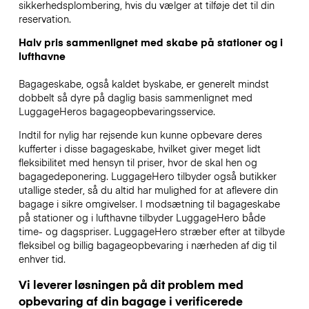
sikkerhedsplombering, hvis du vælger at tilføje det til din
reservation.
Halv pris sammenlignet med skabe på stationer og i
lufthavne
Bagageskabe, også kaldet byskabe, er generelt mindst
dobbelt så dyre på daglig basis sammenlignet med
LuggageHeros bagageopbevaringsservice.
Indtil for nylig har rejsende kun kunne opbevare deres
kufferter i disse bagageskabe, hvilket giver meget lidt
fleksibilitet med hensyn til priser, hvor de skal hen og
bagagedeponering. LuggageHero tilbyder også butikker
utallige steder, så du altid har mulighed for at aflevere din
bagage i sikre omgivelser. I modsætning til bagageskabe
på stationer og i lufthavne tilbyder LuggageHero både
time- og dagspriser. LuggageHero stræber efter at tilbyde
fleksibel og billig bagageopbevaring i nærheden af dig til
enhver tid.
Vi leverer løsningen på dit problem med
opbevaring af din bagage i verificerede