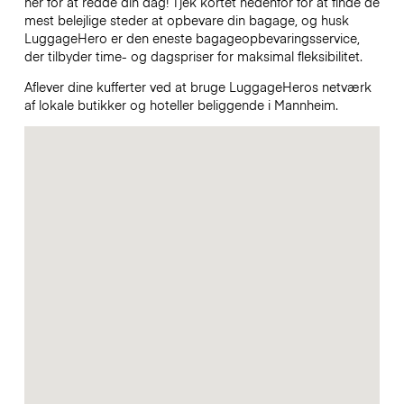
her for at redde din dag! Tjek kortet nedenfor for at finde de
mest belejlige steder at opbevare din bagage, og husk
LuggageHero er den eneste bagageopbevaringsservice,
der tilbyder time- og dagspriser for maksimal fleksibilitet.
Aflever dine kufferter ved at bruge LuggageHeros netværk
af lokale butikker og hoteller beliggende i Mannheim.