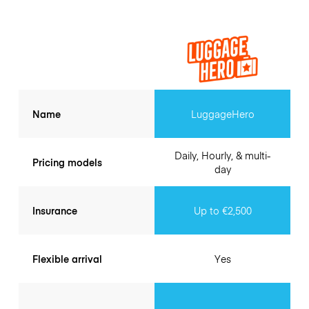
Name
LuggageHero
Daily, Hourly, & multi-
Pricing models
day
Insurance
Up to €2,500
Flexible arrival
Yes