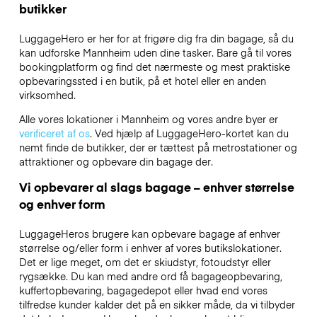
butikker
LuggageHero er her for at frigøre dig fra din bagage, så du
kan udforske Mannheim uden dine tasker. Bare gå til vores
bookingplatform og find det nærmeste og mest praktiske
opbevaringssted i en butik, på et hotel eller en anden
virksomhed.
Alle vores lokationer i Mannheim og vores andre byer er
verificeret af os
. Ved hjælp af LuggageHero-kortet kan du
nemt finde de butikker, der er tættest på metrostationer og
attraktioner og opbevare din bagage der.
Vi opbevarer al slags bagage – enhver størrelse
og enhver form
LuggageHeros brugere kan opbevare bagage af enhver
størrelse og/eller form i enhver af vores butikslokationer.
Det er lige meget, om det er skiudstyr, fotoudstyr eller
rygsække. Du kan med andre ord få bagageopbevaring,
kuffertopbevaring, bagagedepot eller hvad end vores
tilfredse kunder kalder det på en sikker måde, da vi tilbyder