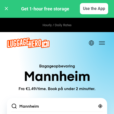
Get 1-hour free storage 
Use the App
Hourly / Daily Rates
Bagageopbevaring
Mannheim
Fra €1.49/time. Book på under 2 minutter.
Location