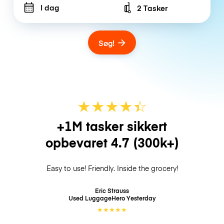
I dag
2 Tasker
Number of bags
Søg!
★
★
★
★
☆
★
+1M tasker sikkert
opbevaret
4.7
(300k+)
Easy to use! Friendly. Inside the grocery!
Eric Strauss
Used LuggageHero
Yesterday
★
★
★
★
★