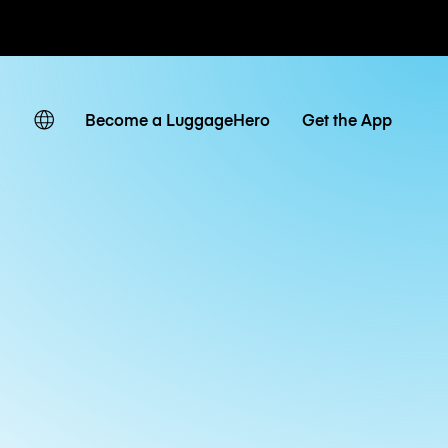
ates
Become a LuggageHero
Get the App