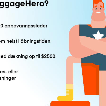
uggageHero?
0 opbevaringssteder
m helst i åbningstiden
med dækning op til
$2500
es- eller
ninger