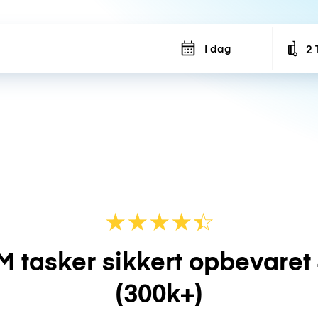
I dag
2 
Num
★
★
★
★
☆
★
M tasker sikkert opbevaret
(300k+)