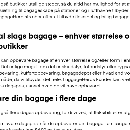
å butikker utallige steder, så du altid har mulighed for at a
dsætning til bagageskabe på stationer og i lufthavne tilbyd
ggageHero stræber efter at tilbyde fleksibel og billig bag
al slags bagage – enhver størrelse 
 butikker
an opbevare bagage af enhver størrelse og/eller form i en
Det er lige meget, om det er skiudstyr, fotoudstyr eller ry
evaring, kuffertopbevaring, bagagedepot eller hvad end vor
 måde, da vi tilbyder det hele. LuggageHeros kunder kan væ
res dagspris, uanset hvad de vil have opbevaret.
re din bagage i flere dage
å flere dages opbevaring, fordi vi ved, at fleksibilitet er af
n lavere dagspris, når du opbevarer din bagage i en længere
res kunder kun $4.90 pr. taske pr. dag.