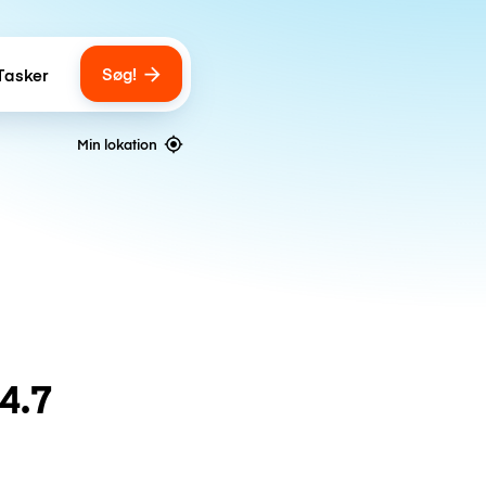
Søg!
Tasker
ber of bags
Min lokation
4.7