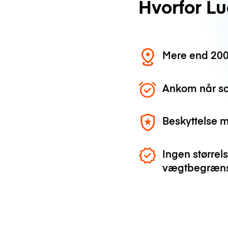
Hvorfor L
Mere end 200
Ankom når so
Beskyttelse 
Ingen størrels
vægtbegræns