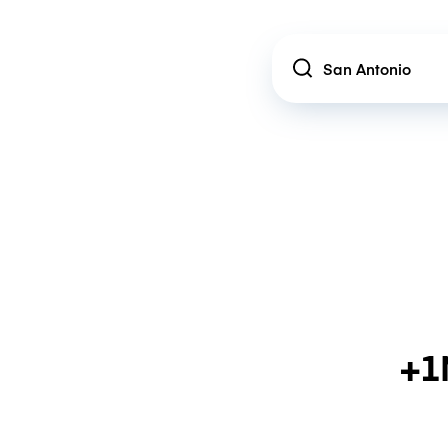
Location
+1