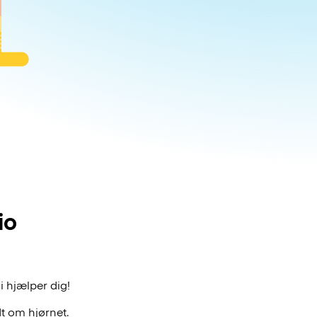
io
i hjælper dig!
t om hjørnet.