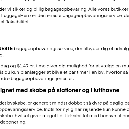
r vi sikker og billig bagageopbevaring. Alle vores butikker
, LuggageHero er den eneste bagageopbevaringsservice, der
 fleksibilitet.
NESTE
bagageopbevaringsservice, der tilbyder dig et udvalg a
o.
r. dag og $1.49 pr. time giver dig mulighed for at vælge en m
is du kun planlægger at blive et par timer i en by, hvorfor så 
andre bagageopbevaringstjenester.
ignet med skabe på stationer og i lufthavne
et byskabe, er generelt mindst dobbelt så dyre på daglig 
evaringsservice. Indtil for nylig har rejsende kun kunne 
skabe, hvilket giver meget lidt fleksibilitet med hensyn til pr
deponering.