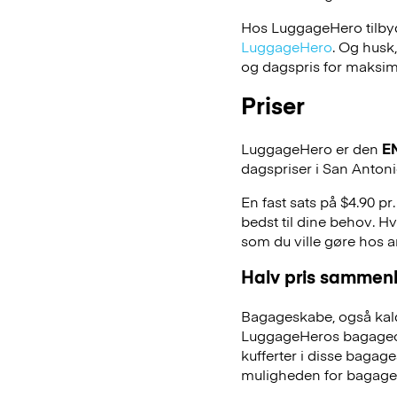
Hos LuggageHero tilbyde
LuggageHero
. Og husk
og dagspris for maksimal
Priser
LuggageHero er den
E
dagspriser i San Antoni
En fast sats på $4.90 p
bedst til dine behov. Hv
som du ville gøre hos 
Halv pris sammenl
Bagageskabe, også kald
LuggageHeros bagageopb
kufferter i disse bagage
muligheden for bagage