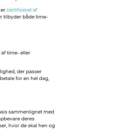
 er
certificeret af
 tilbyder både time-
f time- eller
ulighed, der passer
betale for en hel dag,
basis sammenlignet med
opbevare deres
iser, hvor de skal hen og