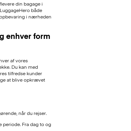
flevere din bagage i
er LuggageHero både
ageopbevaring i nærheden
og enhver form
hver af vores
gsække. Du kan med
es tilfredse kunder
lge at blive opkrævet
gørende, når du rejser.
 periode. Fra dag to og