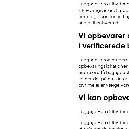
LuggageHero tilbyder ogs
sikre omgivelser. I mo
time- og dagspriser. Lu
af dig til enhver tid.
Vi opbevarer 
i verificerede
LuggageHeros brugere k
opbevaringslokationer. 
andre ord få bagageopb
kalder det på en sikker
pr. time eller vælge vo
Vi kan opbeva
LuggageHero tilbyder ogs
LuggageHero tilbyder e
efterfølgende betaler vo